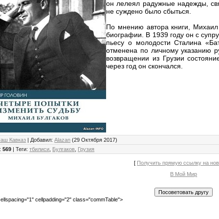
он лелеял радужные надежды, свя
не суждено было сбыться.
По мнению автора книги, Михаил
биографии. В 1939 году он с супр
пьесу о молодости Сталина «Бат
отменена по личному указанию р
возвращении из Грузии состояни
через год он скончался.
аш Кавказ
|
Добавил
:
Alazan
(29 Октября 2017)
:
569
|
Теги
:
тбилиси
,
Булгаков
,
Грузия
[
Получить прямую ссылку на но
В Мой Мир
ellspacing="1" cellpadding="2" class="commTable">