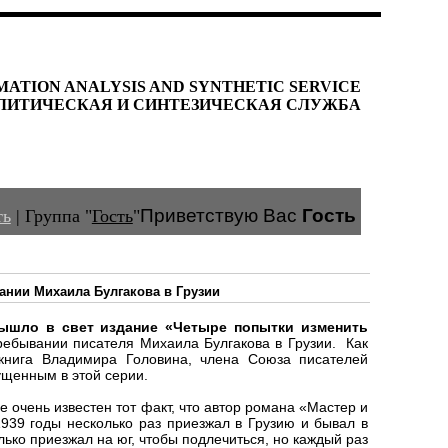
MATION ANALYSIS AND SYNTHETIC SERVICE
ЛИТИЧЕСКАЯ И СИНТЕЗИЧЕСКАЯ СЛУЖБА
Приветствую Вас
Гость
ть
|
Группа
"
Гость
"
ании Михаила Булгакова в Грузии
ышло в свет издание «Четыре попытки изменить
ребывании писателя Михаила Булгакова в Грузии. Как
 книга Владимира Головина, члена Союза писателей
ущенным в этой серии.
е очень известен тот факт, что автор романа «Мастер и
939 годы несколько раз приезжал в Грузию и бывал в
лько приезжал на юг, чтобы подлечиться, но каждый раз