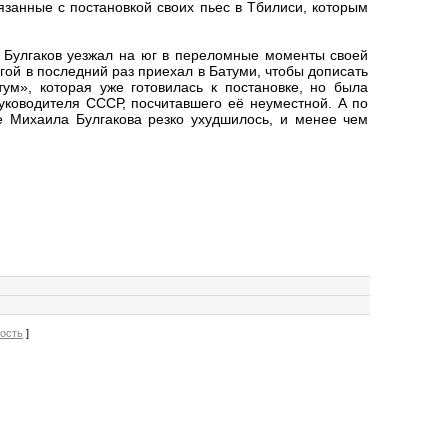
занные с постановкой своих пьес в Тбилиси, которым
 Булгаков уезжал на юг в переломные моменты своей
угой в последний раз приехал в Батуми, чтобы дописать
ум», которая уже готовилась к постановке, но была
уководителя СССР, посчитавшего её неуместной. А по
е Михаила Булгакова резко ухудшилось, и менее чем
вость
]