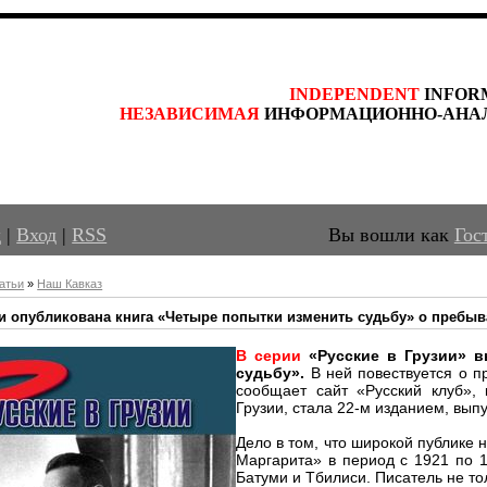
INDEPENDENT
 INFOR
НЕЗАВИСИМАЯ
 ИНФОРМАЦИОННО-АНА
д
|
Вход
|
RSS
Вы вошли как
Гос
атьи
»
Наш Кавказ
и опубликована книга «Четыре попытки изменить судьбу» о пребыв
В серии
«Русские в Грузии» в
судьбу».
В ней повествуется о п
сообщает сайт «Русский клуб»,
Грузии, стала 22-м изданием, вып
Дело в том, что широкой публике н
Маргарита» в период с 1921 по 1
Батуми и Тбилиси. Писатель не то