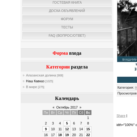
ГОСТЕВАЯ КНИГА
ДОСКА ОБЪЯВЛЕНИЙ
ФОРУМ
ТЕСТЫ
FAQ (ВОПРОС/ОТВЕТ)
Форма
входа
Категории
раздела
Алазанская долина
[908]
Наш Кавказ
[1025]
В мире
Категория
:
Н
[275]
Просмотров
Календарь
«
Октябрь 2017
»
Пн
Вт
Ср
Чт
Пт
Сб
Вс
Share
|
1
2
3
4
5
6
7
8
idth="100%" c
9
10
11
12
13
14
15
16
17
18
19
20
21
22