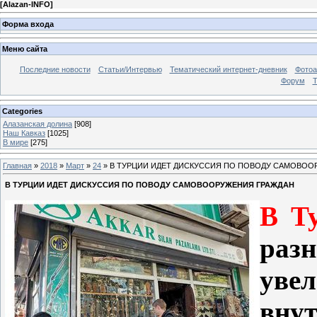
[
Alazan-INFO
]
Форма входа
Меню сайта
Последние новости
Статьи/Интервью
Тематический интернет-дневник
Фото
Форум
Т
Categories
Алазанская долина
[908]
Наш Кавказ
[1025]
В мире
[275]
Главная
»
2018
»
Март
»
24
» В ТУРЦИИ ИДЕТ ДИСКУССИЯ ПО ПОВОДУ САМОВОО
В ТУРЦИИ ИДЕТ ДИСКУССИЯ ПО ПОВОДУ САМОВООРУЖЕНИЯ ГРАЖДАН
В Т
ра
уве
внут