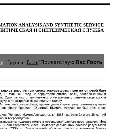
MATION ANALYSIS AND SYNTHETIC SERVICE
ЛИТИЧЕСКАЯ И СИНТЕЗИЧЕСКАЯ СЛУЖБА
Приветствую Вас
Гость
ть
|
Группа
"
Гость
"
х кланов расстреляли своих знакомых земляков на оптовой базе
, 12 мая 2010 года на территории оптовой базы, расположенной в
й. Один из них от полученных огнестрельных ранений скончался в
пруда с огнестрельным ранением в голову.
Астиев сел в автомобиль, где находились двое представителей другого
мощь брату бросился 25-летний Шамиль Асдиев, но был сбит с ног
сиев (
Чопсиев Мамед Ахмедов оглы,
1968 г.р.. Фото 2) и его 38-летний
района Азербайджана.
становлены подозреваемые в совершении данного преступления. Ими
н. План «перехват» и весь комплекс дальнейших поисков результатов
оссии (СКР) по Волгоградской области пришел с повинной Мамед