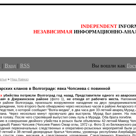
INDEPENDENT
 INFOR
НЕЗАВИСИМАЯ
 ИНФОРМАЦИОННО-АНА
д
|
Вход
|
RSS
Вы вошли как
Гос
атьи
»
Наш Кавказ
арских кланов в Волгограде: явка Чопсиева с повинной
их
убийства потрясли Волгоград год назад. Представители одного из аварски
кая» в Дзержинском районе
(фото 1),
не отходя от рабочего места.
Напомним
м районе Волгограда, произошло вооруженное нападение на двух предпринимателе
реждении, тело второго было обнаружено через несколько часов в районе Ангарского 
ледствия, о которой сообщает "Волга-медиа",
в два часа дня 33-летний аварец Мурад 
клана. Через несколько минут прозвучало два выстрела. Мурад был ранен. На по
в голову. После чего стрелявший выпустил семь пуль в Мурада. Оба брата погибли.
ию в совершении двойного убийства в розыск были объявлены 42-летний Мамед Чоп
одный) Рамиз Чопсиев (Чопсиев Рамиз Омар оглы,
1972 г.р. Фото 3) из Белоканского 
едения первоначальных следственных и оперативно-розыскных мероприятий были у
2-летний и 38-летний двоюродные братья Чопсиевы, уроженцы республики Азербайджа
о спустя семь месяцев в следственное управление Следственного Комитета Р