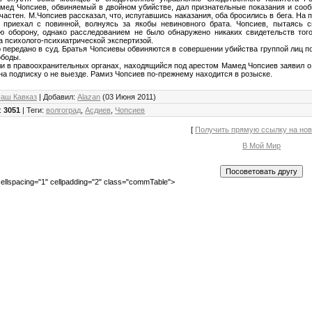
мед Чопсиев, обвиняемый в двойном убийстве, дал признательные показания и сообщ
частен. М.Чопсиев рассказал, что, испугавшись наказания, оба бросились в бега. На 
 приехал с повинной, волнуясь за якобы невиновного брата. Чопсиев, пытаясь 
 оборону, однако расследованием не было обнаружено никаких свидетельств того
а психолого-психиатрической экспертизой.
 передано в суд. Братья Чопсиевы обвиняются в совершении убийства группой лиц по
ободы.
и в правоохранительных органах, находящийся под арестом Мамед Чопсиев заявил о 
на подписку о не выезде. Рамиз Чопсиев по-прежнему находится в розыске.
аш Кавказ
|
Добавил
:
Alazan
(03 Июня 2011)
:
3051
|
Теги
:
волгоград
,
Асдиев
,
Чопсиев
[
Получить прямую ссылку на но
В Мой Мир
ellspacing="1" cellpadding="2" class="commTable">