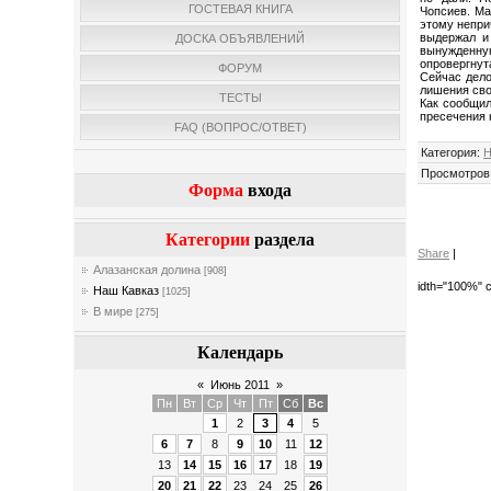
ГОСТЕВАЯ КНИГА
Чопсиев. Ма
этому непри
выдержал и
ДОСКА ОБЪЯВЛЕНИЙ
вынужденную
опровергнут
ФОРУМ
Сейчас дело
лишения св
ТЕСТЫ
Как сообщил
пресечения 
FAQ (ВОПРОС/ОТВЕТ)
Категория
:
Н
Просмотров
Форма
входа
Категории
раздела
Share
|
Алазанская долина
[908]
idth="100%" c
Наш Кавказ
[1025]
В мире
[275]
Календарь
«
Июнь 2011
»
Пн
Вт
Ср
Чт
Пт
Сб
Вс
1
2
3
4
5
6
7
8
9
10
11
12
13
14
15
16
17
18
19
20
21
22
23
24
25
26