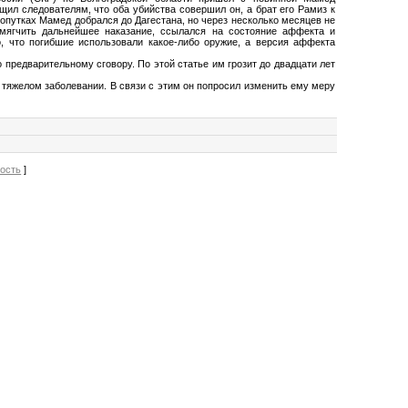
ил следователям, что оба убийства совершил он, а брат его Рамиз к
попутках Мамед добрался до Дагестана, но через несколько месяцев не
смягчить дальнейшее наказание, ссылался на состояние аффекта и
, что погибшие использовали какое-либо оружие, а версия аффекта
 предварительному сговору. По этой статье им грозит до двадцати лет
тяжелом заболевании. В связи с этим он попросил изменить ему меру
вость
]