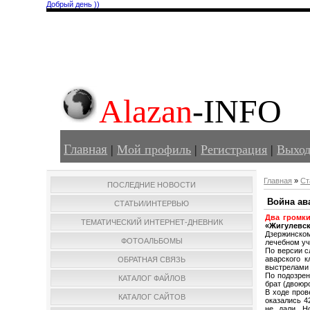
Добрый день ))
Alazan
-INFO
Главная
|
Мой профиль
|
Регистрация
|
Выхо
Главная
»
Ст
ПОСЛЕДНИЕ НОВОСТИ
Война ав
СТАТЬИ/ИНТЕРВЬЮ
Два громк
ТЕМАТИЧЕСКИЙ ИНТЕРНЕТ-ДНЕВНИК
«Жигулевс
Дзержинско
ФОТОАЛЬБОМЫ
лечебном уч
По версии с
аварского 
ОБРАТНАЯ СВЯЗЬ
выстрелами 
По подозрен
КАТАЛОГ ФАЙЛОВ
брат (двоюр
В ходе пров
КАТАЛОГ САЙТОВ
оказались 4
не дали. Н