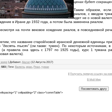
ценах будет сокращен
Таким образом, если
риалов, с вводом тум
идет не о новой валют
ждение в Иране до 1932 года, а потом была заменена риалом.
несмотря на почти вековое хождение риалов, в повседневной реч
метим, что название старой/новой иранской денежной единицы при
о
"десять тысяч"
(см.также: тумен). По некоторым источникам, в
 (а правила она здесь с 1797 по 1925 годы), курс 1 тумана 
ковая валюта).
 мире
|
Добавил
:
Alazan
(12 Августа 2017)
:
593
|
Теги
:
Валюта
,
иран
,
Реал
,
туман
[
Получить прямую ссылку на но
В Мой Мир
ellspacing="1" cellpadding="2" class="commTable">