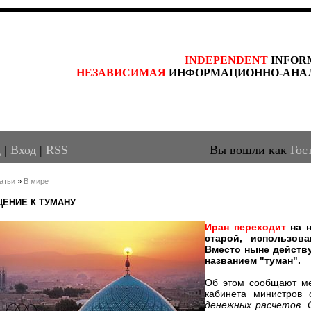
INDEPENDENT
 INFOR
НЕЗАВИСИМАЯ
 ИНФОРМАЦИОННО-АНА
д
|
Вход
|
RSS
Вы вошли как
Гос
атьи
»
В мире
ЕНИЕ К ТУМАНУ
Иран переходит
на н
старой, использов
Вместо ныне действу
названием "туман".
Об этом сообщают ме
кабинета министров
денежных расчетов. 