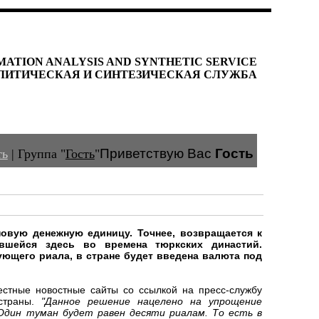
MATION ANALYSIS AND SYNTHETIC SERVICE
ЛИТИЧЕСКАЯ И СИНТЕЗИЧЕСКАЯ СЛУЖБА
Приветствую Вас
Гость
ть
|
Группа
"
Гость
"
овую денежную единицу. Точнее, возвращается к
авшейся здесь во времена тюркских династий.
ющего риала, в стране будет введена валюта под
стные новостные сайты со ссылкой на пресс-службу
 страны.
"Данное решение нацелено на упрощение
Один туман будет равен десяти риалам. То есть в