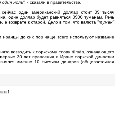
 один ноль",
- сказали в правительстве.
 сейчас один американский доллар стоит 39 тысяч
ана, один доллар будет равняться 3900 туманам. Речь
е, а возврате к старой. Дело в том, что валюта
"туман"
и иранцы до сих пор чаще всего используют название
нято возводить к тюркскому слову tümän, означающего
 первые 30 лет правления в Иране тюркской династии
равнялся именно 10 тысячам динаров (общевосточная
вость
]