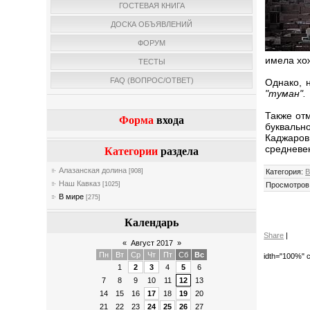
ГОСТЕВАЯ КНИГА
ДОСКА ОБЪЯВЛЕНИЙ
ФОРУМ
имела хо
ТЕСТЫ
FAQ (ВОПРОС/ОТВЕТ)
Однако, 
"туман".
Также от
Форма
входа
буквальн
Каджаров
средневе
Категории
раздела
Алазанская долина
Категория
:
В
[908]
Наш Кавказ
Просмотров
[1025]
В мире
[275]
Календарь
Share
|
«
Август 2017
»
Пн
Вт
Ср
Чт
Пт
Сб
Вс
idth="100%" c
1
2
3
4
5
6
7
8
9
10
11
12
13
14
15
16
17
18
19
20
21
22
23
24
25
26
27