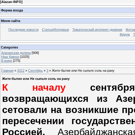
[
Alazan-INFO
]
Форма входа
Меню сайта
Последние новости
Статьи/Интервью
Тематический интернет-дневник
Фото
Форум
Т
Categories
Алазанская долина
[908]
Наш Кавказ
[1025]
В мире
[275]
Главная
»
2012
»
Сентябрь
»
3
» Жите-бытие или Не сыпьте соль на рану
Жите-бытие или Не сыпьте соль на рану
К началу
сентября
возвращающихся из Азе
сетовали на возникшие п
пересечении государств
Россией.
Азербайджанск