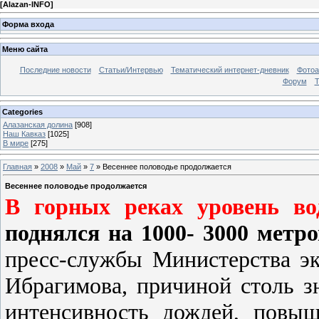
[
Alazan-INFO
]
Форма входа
Меню сайта
Последние новости
Статьи/Интервью
Тематический интернет-дневник
Фото
Форум
Т
Categories
Алазанская долина
[908]
Наш Кавказ
[1025]
В мире
[275]
Главная
»
2008
»
Май
»
7
» Весеннее половодье продолжается
Весеннее половодье продолжается
В горных реках уровень в
поднялся на 1000- 3000 метро
пресс-службы Министерства э
Ибрагимова, причиной столь з
интенсивность дождей, повыш