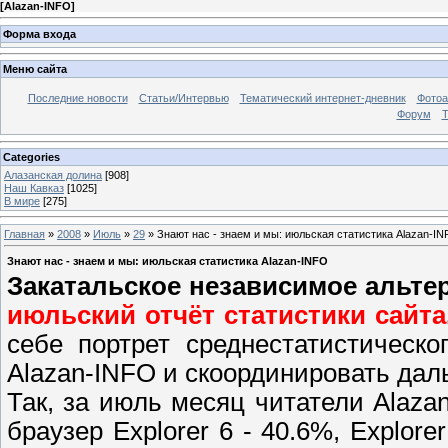
[
Alazan-INFO
]
Форма входа
Меню сайта
Последние новости
Статьи/Интервью
Тематический интернет-дневник
Фото
Форум
Т
Categories
Алазанская долина
[908]
Наш Кавказ
[1025]
В мире
[275]
Главная
»
2008
»
Июль
»
29
» Знают нас - знаем и мы: июльская статистика Alazan-I
Знают нас - знаем и мы: июльская статистика Alazan-INFO
Закатальское независимое альте
июльский отчёт статистики сайта
себе портрет среднестатистическо
Alazan
-
INFO
и скоординировать дал
Так, за июль месяц читатели
Alaza
браузер
Explorer 6
-
40.6%,
Explore