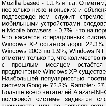
Mozilla based -
1.1% и т.д. Отметим
несколько ниже июньских и объясня
подтверждением служит стремлен
мобильными устройствами, следова
и
Mobile browsers
- 0.7%, что на п
Что касается операционных систе
Windows XP остаётся дорог 22.3%,
Windows 2003 по 1.9%, Windows NT –
отметим только то, что количество 
с прошлым месяцем остаётся 
предпочтение Windows XP существе
Наибольшей популярностью посети
система
Google
-
72.3%,
Rambler
-
27
Больше всего читателей
Alazan
-
INF
поисковой системе задаются с
значимости или по популярности