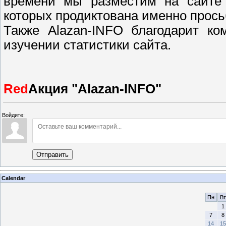
времени мы разместим на сайте 
которых продиктована именно прос
Также Alazan-INFO благодарит ко
изучении статистики сайта.
Red
Акция "Alazan-INFO"
Войдите:
Отправить
Calendar
Пн
Вт
1
7
8
14
15