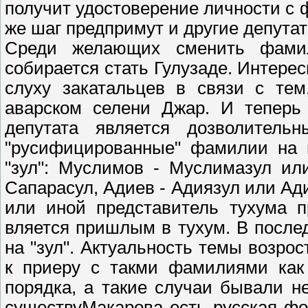
получит удостоверение личности с 
же шаг предпримут и другие депута
Среди желающих сменить фам
собирается стать Гулузаде. Интерес
слуху закатальцев в связи с тем
аварском селени Джар. И теперь 
депутата является дозволител
"русифицированные" фамилии на и
"зул": Муслимов - Муслимазул ил
Сапарасул, Адиев - Адиязул или Адия
или иной представитель тухума 
вляется пришлым в тухум. В после
на "зул". Актуальность темы возро
к приеру с такми фамилиями как 
порядка, а такие случаи бывали н
существуМакарова есть русская фо