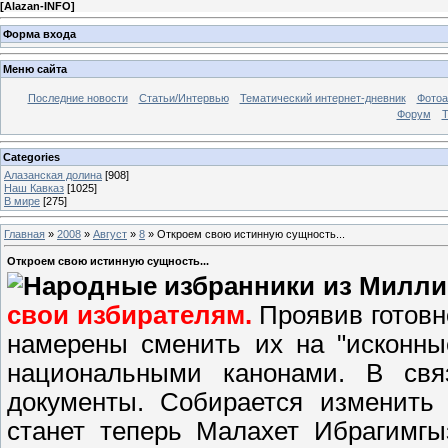
[
Alazan-INFO
]
Форма входа
Меню сайта
Последние новости
Статьи/Интервью
Тематический интернет-дневник
Фото
Форум
Т
Categories
Алазанская долина
[908]
Наш Кавказ
[1025]
В мире
[275]
Главная
»
2008
»
Август
»
8
» Откроем свою истинную сущность...
Откроем свою истинную сущность...
Народные избранники из Милл
свои избирателям.
П
роявив готов
намерены сменить их на "исконные
национальными канонами. В св
документы. Собирается измени
станет теперь Малахет Ибрагимг