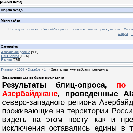
[
Alazan-INFO
]
Форма входа
Меню сайта
Последние новости
Статьи/Интервью
Тематический интернет-дневник
Фото
Форум
Т
Categories
Алазанская долина
[908]
Наш Кавказ
[1025]
В мире
[275]
Главная
»
2008
»
Октябрь
»
14
» Закатальцы уже выбрали президента
Закатальцы уже выбрали президента
Результаты блиц-опроса,
по 
Азербайджане
, проведённые Al
северо-западного региона Азербай
проживающие на территории Росси
видеть на этом посту, как и пр
исключения оставались едины в т