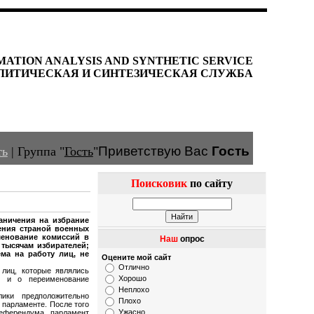
MATION ANALYSIS AND SYNTHETIC SERVICE
ЛИТИЧЕСКАЯ И СИНТЕЗИЧЕСКАЯ СЛУЖБА
Приветствую Вас
Гость
ть
|
Группа
"
Гость
"
Поисковик
по сайту
раничения на избрание
ения страной военных
менование комиссий в
Наш
опрос
 тысячам избирателей;
ема на работу лиц, не
Оцените мой сайт
Отлично
 лиц, которые являлись
Хорошо
, и о переименование
Неплохо
блики
предположительно
Плохо
 парламенте. После того
Ужасно
референдума, парламент