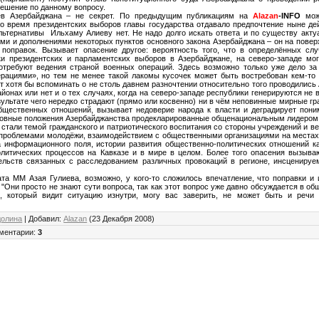
решение по данному вопросу.
ев Азербайджана – не секрет. По предыдущим публикациям на
Alazan
-INFO
можн
о время президентских выборов главы государства отдавало предпочтение ныне де
альтернативы
Ильхаму Алиеву нет. Не надо долго искать ответа и по существу акту
ми и дополнениями некоторых пунктов основного закона Азербайджана – он на повер
поправок. Вызывает опасение другое: вероятность того, что в определённых сл
ки президентских и парламентских выборов в Азербайджане, на северо-западе мо
отребуют ведения страной военных операций. Здесь возможно только уже дело за 
рациями», но тем не менее такой лакомы кусочек может быть востребован кем-то
т хотя бы вспоминать о не столь давнем разночтении относительно того проводилис
йонах или нет и о тех случаях, когда на северо-западе республики генерируются не
зультате чего нередко страдают (прямо или косвенно) ни в чём неповинные мирные гр
бщественных отношений, вызывает недоверие народа к власти и деградирует пони
сновные положения Азербайджанства продекларированные общенациональным лидером
 стали темой гражданского и патриотического воспитания со стороны учреждений и в
проблемами молодёжи, взаимодействием с общественными организациями на места
а информационного поля, истории развития общественно-политических отношений ка
олитических процессов на Кавказе и в мире в целом. Более того опасения вызываю
ельств связанных с расследованием различных провокаций в регионе, инсцениру
та ММ Азая Гулиева, возможно, у кого-то сложилось впечатление, что поправки и
. "Они просто не знают сути вопроса, так как этот вопрос уже давно обсуждается в об
к, который видит ситуацию изнутри, могу вас заверить, не может быть и речи 
долина
|
Добавил
:
Alazan
(23 Декабря 2008)
ментарии
:
3