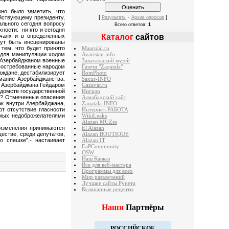
о было заметить, что
[
·
]
йствующему президенту,
Результаты
Архив опросов
ального сегодня вопросу
Всего ответов:
1
хности:
ни кто и сегодня
учаях и в определённых
Каталог
сайтов
гут быть инсценированы
тем, что будет принято
Maarulal.ru
 для манипуляции ходом
Avaristan.info
ь Азербайджаном военные
Закатальский музей
 востребованные народом
Газета "Zaqatala"
аждане, дестабилизирует
RomPhoto
мание Азербайджанства.
Saxur-INFO
 Азербайджана Гейдаром
Gazavat.ru
едомств государственной
Ингило
х? Отмеченные опасения
Алиабадский сайт
к внутри Азербайджана,
Zaqatala-INFO
т отсутствие гласности
Интернет-РАБОТА
емых недоброжелателями
WikiLeaks
Alazan MUZes
 изменения принимаются
El Alazan
ществе, среди депутатов,
Alazan BOUTIQUE
о спешке",- настаивает
Alazan IT
EaPCommunity
OSW
Наш Кавказ
Все для веб-мастера
Программы для всех
Мир развлечений
Лучшие сайты Рунета
Кулинарные рецепты
Наши
Партнёры
РОССИЙСКОЕ