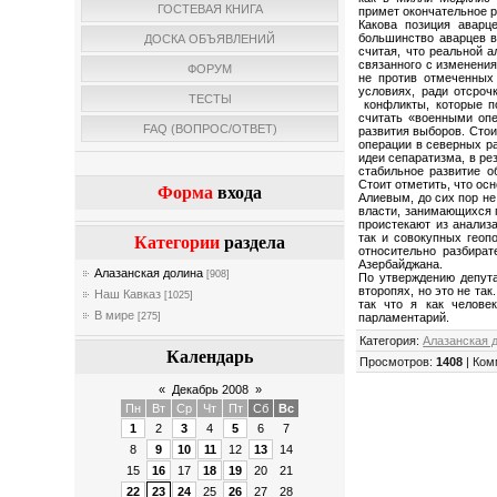
ГОСТЕВАЯ КНИГА
примет окончательное 
Какова позиция аварц
большинство аварцев в
ДОСКА ОБЪЯВЛЕНИЙ
считая, что реальной 
связанного с изменения
ФОРУМ
не против отмеченных 
условиях, ради отсроч
ТЕСТЫ
конфликты, которые п
считать «военными опе
FAQ (ВОПРОС/ОТВЕТ)
развития выборов. Стои
операции в северных ра
идеи сепаратизма, в ре
стабильное развитие о
Стоит отметить, что о
Форма
входа
Алиевым, до сих пор не
власти, занимающихся 
проистекают из анализ
так и совокупных геоп
Категории
раздела
относительно разбират
Азербайджана.
Алазанская долина
[908]
По утверждению депута
второпях, но это не так
Наш Кавказ
[1025]
так что я как челове
В мире
парламентарий.
[275]
Категория
:
Алазанская 
Календарь
Просмотров
:
1408
|
Ком
«
Декабрь 2008
»
Пн
Вт
Ср
Чт
Пт
Сб
Вс
1
2
3
4
5
6
7
8
9
10
11
12
13
14
15
16
17
18
19
20
21
22
23
24
25
26
27
28