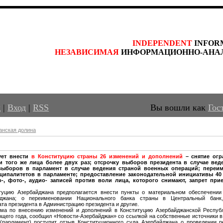
INDEPENDENT
 INFOR
НЕЗАВИСИМАЯ
 ИНФОРМАЦИОННО-АНА
д
|
Вход
|
RSS
Вы вошли как
Гос
анская долина
ует внести
в Конституцию страны 26 изменений и дополнений
– снятие ог
и того же лица более двух раз; отсрочку выборов президента в случае вед
выборов в парламент в случае ведения страной военных операций; переи
иципалитетов в парламенте; предоставление законодательной инициативы 40
о-, фото-, аудио- записей против воли лица, которого снимают, запрет при
итуцию Азербайджана предполагается внести пункты о материальном обеспечении
йджана; о переименовании Национального банка страны в Центральный банк
та президента в Администрацию президента и другие.
ма по внесению изменений и дополнений в Конституцию Азербайджанской Респу
ющего года, сообщил «Новости-Азербайджан» со ссылкой на собственные источники в
(парламент) поступит отзыв Конституционного суда Азербайджана о проведении 