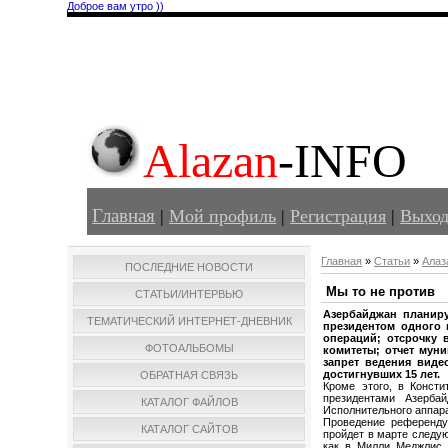
Доброе вам утро ))
Alazan
-INFO
Главная
|
Мой профиль
|
Регистрация
|
Выхо
Главная
»
Статьи
»
Алаз
ПОСЛЕДНИЕ НОВОСТИ
Мы то не против
СТАТЬИ/ИНТЕРВЬЮ
Азербайджан планир
ТЕМАТИЧЕСКИЙ ИНТЕРНЕТ-ДНЕВНИК
президентом одного 
операций; отсрочку 
ФОТОАЛЬБОМЫ
комитеты; отчет мун
запрет ведения виде
достигнувших 15 лет.
ОБРАТНАЯ СВЯЗЬ
Кроме этого, в Конст
президентами Азерба
КАТАЛОГ ФАЙЛОВ
Исполнительного аппара
Проведение референду
КАТАЛОГ САЙТОВ
пройдет в марте следу
как в Милли Меджлис 