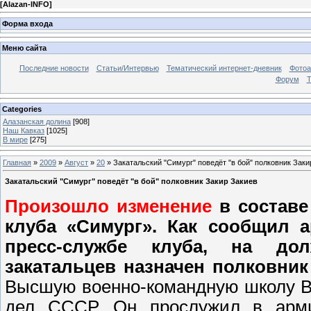
[
Alazan-INFO
]
Форма входа
Меню сайта
Последние новости
Статьи/Интервью
Тематический интернет-дневник
Фото
Форум
Т
Categories
Алазанская долина
[908]
Наш Кавказ
[1025]
В мире
[275]
Главная
»
2009
»
Август
»
20
» Закатальский "Симург" поведёт "в бой" полковник Заки
Закатальский "Симург" поведёт "в бой" полковник Закир Закиев
Произошло изменение
в составе
клуба «Симург». Как сообщил a
пресс-службе клуба, на дол
закатальцев назначен полковник
Высшую военно-командную школу В
дел СССР. Он прослужил в арми