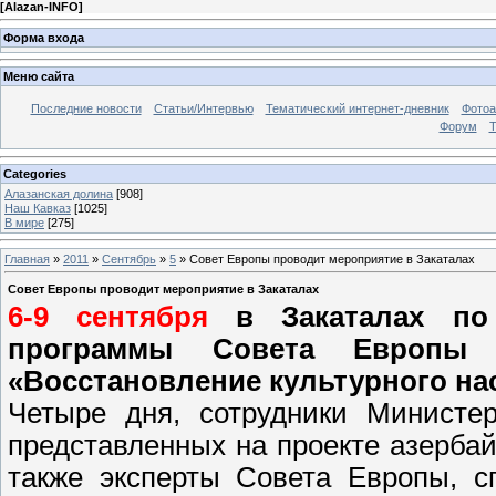
[
Alazan-INFO
]
Форма входа
Меню сайта
Последние новости
Статьи/Интервью
Тематический интернет-дневник
Фото
Форум
Т
Categories
Алазанская долина
[908]
Наш Кавказ
[1025]
В мире
[275]
Главная
»
2011
»
Сентябрь
»
5
» Совет Европы проводит мероприятие в Закаталах
Совет Европы проводит мероприятие в Закаталах
6-9 сентября
в Закаталах по 
программы Совета Европы с
«Восстановление культурного на
Четыре дня, сотрудники Министер
представленных на проекте азербай
также эксперты Совета Европы, с