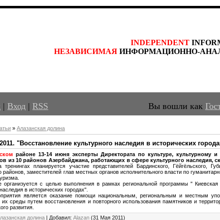
INDEPENDENT
 INFOR
НЕЗАВИСИМАЯ
 ИНФОРМАЦИОННО-АНА
д
|
Вход
|
RSS
Вы вошли как
Гос
атьи
»
Алазанская долина
-2011. "Восстановление культурного наследия в исторических города
ьском
районе 13-14 июня эксперты Директората по культуре, культурному 
ов из 10 районов Азербайджана, работающих в сфере культурного наследия, ск
а тренингах планируется участие представителей Бардинского, Гёйгёльского, Губи
 районов, заместителей глав местных органов исполнительного власти по гуманитар
туризма.
 организуется с целью выполнения в рамках региональной программы " Киевская 
 наследия в исторических городах".
приятия является оказание помощи национальным, региональным и местным упо
их среды путем восстановления и повторного использования памятников и территор
ого развития.
лазанская долина
|
Добавил
:
Alazan
(31 Мая 2011)