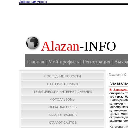
Доброе вам утро ))
Alazan
-INFO
Главная
|
Мой профиль
|
Регистрация
|
Выхо
Главная
»
Ст
ПОСЛЕДНИЕ НОВОСТИ
Закатала
СТАТЬИ/ИНТЕРВЬЮ
В Закатал
ТЕМАТИЧЕСКИЙ ИНТЕРНЕТ-ДНЕВНИК
специалист
туризма.
Н
ФОТОАЛЬБОМЫ
Шамкирского
культуры и 
Мероприятие
ОБРАТНАЯ СВЯЗЬ
культурного
Целью меро
КАТАЛОГ ФАЙЛОВ
окружающей 
экономическ
КАТАЛОГ САЙТОВ
Категория
:
А