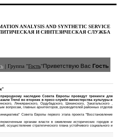
MATION ANALYSIS AND SYNTHETIC SERVICE
ЛИТИЧЕСКАЯ И СИНТЕЗИЧЕСКАЯ СЛУЖБА
Приветствую Вас
Гость
ть
|
Группа
"
Гость
"
х"
и природному наследию Совета Европы проведут тренинги для
азали Trend во вторник в пресс-службе министерства культуры и
нского, Лянкяранского, Ордубадского, Шекинского, Закатальского ,
ным вопросам, главных архитекторов, руководителей районных отделов
инициатива" Совета Европы первого этапа проекта "Восстановление
лномоченным органам власти в оживлении исторических городов и
ий; осуществление стратегического плана устойчивого социального и