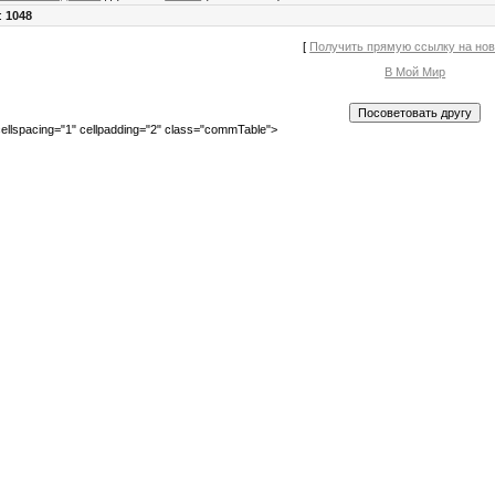
:
1048
[
Получить прямую ссылку на но
В Мой Мир
ellspacing="1" cellpadding="2" class="commTable">