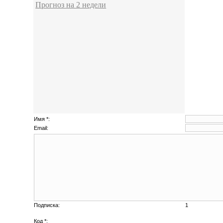
Прогноз на 2 недели
Имя *:
Email:
Подписка:
1
Код *: