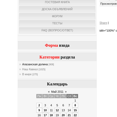
ГОСТЕВАЯ КНИГА
Просмотров
ДОСКА ОБЪЯВЛЕНИЙ
ФОРУМ
Share
|
ТЕСТЫ
FAQ (ВОПРОС/ОТВЕТ)
idth="100%" c
Форма
входа
Категории
раздела
Алазанская долина
[908]
Наш Кавказ
[1025]
В мире
[275]
Календарь
«
Май 2011
»
Пн
Вт
Ср
Чт
Пт
Сб
Вс
1
2
3
4
5
6
7
8
9
10
11
12
13
14
15
16
17
18
19
20
21
22