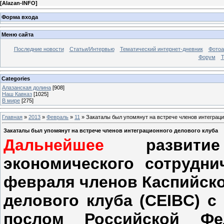
[
Alazan-INFO
]
Форма входа
Меню сайта
Последние новости
Статьи/Интервью
Тематический интернет-дневник
Фото
Форум
Т
Categories
Алазанская долина
[908]
Наш Кавказ
[1025]
В мире
[275]
Главная
»
2013
»
Февраль
»
11
» Закаталы был упомянут на встрече членов интеграци
Закаталы был упомянут на встрече членов интеграционного делового клуба
Дальнейшее
развитие А
экономического сотрудни
февраля членов Каспийско
делового клуба (CEIBC) 
послом Российской Фе