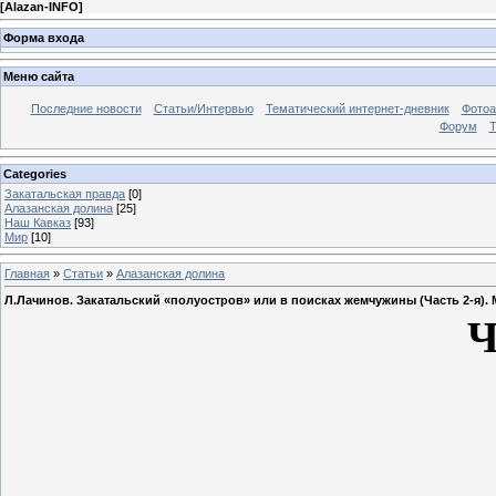
[
Alazan-INFO
]
Форма входа
Меню сайта
Последние новости
Статьи/Интервью
Тематический интернет-дневник
Фото
Форум
Т
Categories
Закатальская правда
[0]
Алазанская долина
[25]
Наш Кавказ
[93]
Мир
[10]
Главная
»
Статьи
»
Алазанская долина
Л.Лачинов. Закатальский «полуостров» или в поисках жемчужины (Часть 2-я). 
Ч