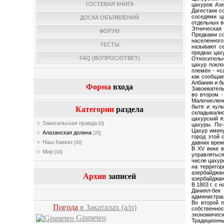
ГОСТЕВАЯ КНИГА
цахуров Аз
Дагестане с
соседями ц
ДОСКА ОБЪЯВЛЕНИЙ
отдельных в
Этническая 
ФОРУМ
Предками со
населенного
ТЕСТЫ
называют се
предках цах
FAQ (ВОПРОС/ОТВЕТ)
Относительн
цахур покло
племён - «с
как сообщаю
Албании и б
Форма
входа
Завоеватель
во втором -
Малочисленн
быте и куль
Категории
раздела
складывалис
цахурский я
Закатальская правда
[0]
цахуры. По-
Цахур имену
Алазанская долина
[25]
город этой 
Наш Кавказ
давних врем
[93]
В XV веке 
Мир
[10]
управляться
числе цахур
на территор
азербайджа
Архив
записей
азербайджан
В 1803 г. с
Даниял-бек
администрац
Во второй 
Погода
в Закаталах
(а/п)
собственнос
экономическ
Gismeteo
Традиционн