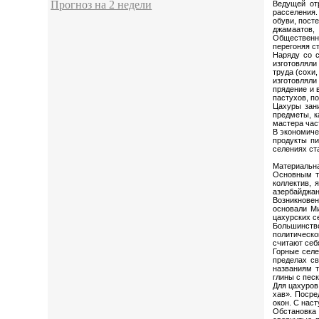
Прогноз на 2 недели
Ведущей от
расселения.
обуви, пост
джамаатов,
Общественны
перегоняя с
Наряду со 
изготовляли
труда (сохи
изготовляли
прядение и 
пастухов, п
Цахуры зани
предметы, к
мастера час
В экономиче
продукты пи
селениях ст
Материальна
Основным т
коллектив, 
азербайджанс
Возникновен
основали Ми
цахурских с
Большинство
политическо
считают себ
Горные селе
пределах св
названиям 
глины с пес
Для цахуров
хав». Посре
окон. С нас
Обстановка