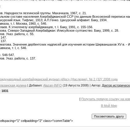
:
в. Народности лезгинской группы. Махачкала, 1967, с. 21.
альном составе населения Азербайджанской ССР (по данным Всесоюзной переписи насе
ахурский язык. Тифлис, 1913; А.П.Генко. Цахурский алфавит. Баку, 1934.
каза, т, I. Москва, 1960, с. 546.
ллаев. К этногенезу азербайджанцев, т. I. Баку, 1991, с. 155-156.
фова. Северо-Западный Азербайджан: Илисуйское султанство. Баку, 1999, с. 28.
ов. Указ. работа, с. 55.
 147.
 137.
ейматова. Значение дербентских надписей для изучения истории Ширваншахов XV в. - И
вказа, т. I, с. 546.
с. 546-547.
ов. Указ. работа, с. 137.
еждународный азербайджанский журнал «Ирс» (Наследие). № 2 (32)' 2008 года
лазанская долина
|
Добавил
:
Alazan-INFO
(19 Августа 2008) |
Автор
:
Доктор историческ
:
1831
[
Получить прямую ссылку на но
В Мой Мир
ellspacing="1" cellpadding="2" class="commTable">