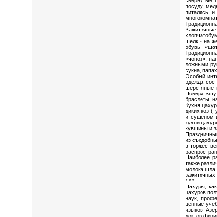
свернутые п
посуду, мед
питались и
многокомнат
Традиционна
Зажиточные
хлопчатобум
шелк - на ж
обувь - «ша
Традиционна
«чопоз», па
ложными рук
сукна, папа
Особый инте
одежда сост
шерстяные н
Поверх «шут
браслеты, н
Кухня цахур
диких коз (
и сушеном 
кухни цахур
кувшины и з
Праздничным
из съедобны
в торжестве
распростран
Наиболее ра
также разли
молока шла 
зажиточных 
* * *
Цахуры, как
цахуров пол
наук, проф
ценные учеб
языков Азер
доктор физи