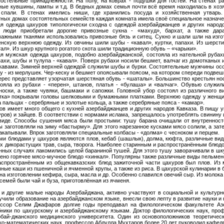
остельные принадлежности. На полу, на коврах - подушки для гостей. На стенах 
ные кувшины, лампы и т.д. В бедных домах семья почти всё время находилась в хозя
 спали. В стенах имелись ниши, где хранились посуда и хозяйственная утварь
ных домах состоятельных семейств каждая комната имела своё специальное назначен
я одежда цахуров типологически сходна с одеждой азербайджанцев и других народ
 люди приобретали дорогие привозные сукна - «махуд», бархат, а также да
ажными тканями использовались привозные бязь и ситец. Сукно и шали шли на изгот
енскую верхнюю одежду. Из овчины шили шубы - «кавал», куртки, папахи. Из шерсти
тал». Из шкур крупного рогатого скота шили традиционную обувь – «чарыки».
я мужская одежда цахуров, подобно азербайджанской, состояла из нательной рубахи,
пахи, шубы и тулупа - «кавал». Поверх рубахи носили бешмет, валчаг из домотканых
авами. Зимней верхней одеждой служили шубы и бурки. Состоятельные мужчины особ
ху - из мерлушек. Чер-кеску и бешмет опоясывали поясом, на котором спереди подвеш
рес представляет узорчатая шерстяная обувь - «шаталы». Большинство крестьян но
ояла из рубахи - «перен», штанов, платья - «булаша» и «валчаг». Обувью служи
оски, а также чувяки, башмаки и сапожки. Головной убор состоял из различного 
ка» покрывали головы шелковыми и бумажными платками. Верхнюю одежду у женщин
а пальцах - серебряные и золотые кольца, а также серебряные пояса - «камар».
ов имеет много общего с кухней азербайджанцев и других народов Кавказа. В пищу у
туров) и зайцев. В соответствии с нормами ислама, запрещалось употреблять свини
виде. Способы сушения мяса были простыми: тушу барана очищали от внутренност
ы заготовляли на зиму «бастырму». Для этого нарезанное кусками мясо солили, а з
акапывали. Впрок заготовляли специальные колбасы - «долма» с чесноком и перцем.
и блюдами у цахуров являются плов, кебаб (шашлык), долма, кюфта, различные виды
х дикорастущих трав, сыра, творога. Наиболее старинным и распространённым блюдо
нных случаях лакомились целой бараниной тушей. Для этого тушу заворачивали в шку
ено горячее мясо-мучное блюдо «хинкал». Популярны также различные виды пельмен
спространённым из общекавказских блюд зажиточной части цахуров был плов. Из 
чные каши из пшеничной и ячменной крупы, а также из риса. В цахурской кулинарии 
на изготовлении кефира, сыра, масла и др. Особенно славился овечий сыр. Из молока 
семей были чай и буза, приготовлённая из ячменя.
 и другие малые народы Азербайджана, активно участвуют в социальной и культурн
учили образование на азербайджанском языке, внесли свою лепту в развитие науки и
ессор Селим Джафаров долгие годы преподавал на филологическом факультете Азе
ники по цахурскому и азербайджанскому языкам. Доктор филологических наук, про
бай-джанского медицинского университета. Один из основоположников теоретичес
ко-математических наук, профессор Абдулла Мухтаров более 20 лет руководил кафед