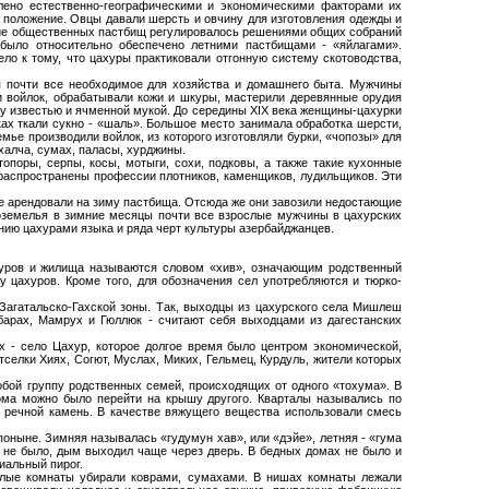
лено естественно-географическими и экономическими факторами их
положение. Овцы давали шерсть и овчину для изготовления одежды и
ние общественных пастбищ регулировалось решениями общих собраний
 было относительно обеспечено летними пастбищами - «яйлагами».
о к тому, что цахуры практиковали отгонную систему скотоводства,
 почти все необходимое для хозяйства и домашнего быта. Мужчины
 и войлок, обрабатывали кожи и шкуры, мастерили деревянные орудия
ожу известью и ячменной мукой. До середины XIX века женщины-цахурки
ах ткали сукно - «шаль». Большое место занимала обработка шерсти,
мье производили войлок, из которого изготовляли бурки, «чопозы» для
халча, сумах, паласы, хурджины.
поры, серпы, косы, мотыги, сохи, подковы, а также такие кухонные
 распространены профессии плотников, каменщиков, лудильщиков. Эти
е арендовали на зиму пастбища. Отсюда же они завозили недостающие
лоземелья в зимние месяцы почти все взрослые мужчины в цахурских
нию цахурами языка и ряда черт культуры азербайджанцев.
ахуров и жилища называются словом «хив», означающим родственный
у цахуров. Кроме того, для обозначения сел употребляются и тюрко-
я Загатальско-Гахской зоны. Так, выходцы из цахурского села Мишлеш
барах, Мамрух и Гюллюк - считают себя выходцами из дагестанских
х - село Цахур, которое долгое время было центром экономической,
селки Хиях, Согют, Муслах, Миких, Гельмец, Курдуль, жители которых
обой группу родственных семей, происходящих от одного «тохума». В
дома можно было перейти на крышу другого. Кварталы назывались по
речной камень. В качестве вяжущего вещества использовали смесь
оныне. Зимняя называлась «гудумун хав», или «дэйе», летняя - «гума
 не было, дым выходил чаще через дверь. В бедных домах не было и
иальный пирог.
илые комнаты убирали коврами, сумахами. В нишах комнаты лежали