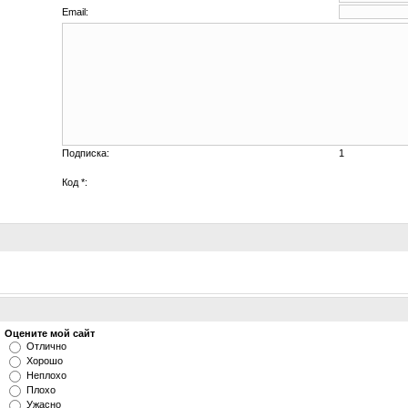
Email:
Подписка:
1
Код *:
Оцените мой сайт
Отлично
Хорошо
Неплохо
Плохо
Ужасно