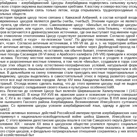
ербайджана - азербайджанский. Цахуры Азербайджана подверглись сильному культ
о всех сторон окружена высокими горными хребтами. К востоку и северо-востоку отсюд
ахуры поддерживали связь только летом, когда открывались труднопроходимые г
ольных обществ.
история предков цахур тесно связана с Кавказкой Албанией, в состав которой вхо
временных цахуров являются джигбы (чигбы, тчигбы)5. Этноним «цахур» не являетс
 пункта, где обитал этот этнос. Самоназвание цахур - «йихьбы», но в обиходе цахур
бя «цахигали», или «цахи», села Мишлеш – «мишлешели», села Гельмец - «гэлмэш
уров встречаются в древнегрузинских источниках, где они выступают под именем «цаха
о этимологии этнотопонима Цахур существуют различные мнения. Согласно одной гип
нялись огню6) и «хур» - по-лезгински “село”. По другому толкованию, первый ком
аг», «сак». Согласно античным источникам, в VIII-VII вв. до н. э. на территорию ал
т античные авторы, совершали неоднократные набеги через Дербендский проход на 
ыла здесь ассимилирована, но оставила, как обычно бывает, этнические следы.
ные походы Сасанидов (III-VI века) и Арабского халифата (VII-VIII) приводили к иск
 ислама. Поэтому местное население покидало родные места и уходило в отдален
ые и разрозненные местные племена, в том числе «йихьбы», создавали в горах соо
туре этих обществ в силу естественно-географических условий, натуральной фор
ь и усиливались локальные особенности, которые спустя столетия перерастали в об
зык. В дальнейшем на смену племенам стали приходить местные территориальные эт
видимому, цахуры выделились в самостоятельный этнос в период развитого средневе
ется все ещё лезгинским городом. Автор XIV века Хамдаллах Казвини, описывая хоз
страны8. Отсюда можно сделать вывод, что до этого времени цахуры ещё не выделил
ён шел процесс складывания своего языка и культурных особенностей9.
весь Лезгистан до селения Цахур был включён Ширваншахом Халилуллахом I (1417
 его эмирами10. В конце XVI-XVII вв. иранские шахи и османские султаны совершал
ов. С XV в. во главе объединенных цахурских обществ стоял султан. В XVII веке рез
ии нынешнего Гахского района Азербайджана. Возникновение Илисуйского султанат
нцами. Со временем цахуры усвоили азербайджанский язык, одежду и другие эл
цев12.
 началом активных военных действий Российской империи против азербайджанских ханст
 примкнул к национально-освободительной войне шейха Шамиля, Илисуйское су
ия. С этого времени дагестанские цахуры вошли в состав Самурского округа Дагестан
половине XIX - начале XX века в цахурском обществе усилился процесс социальн
ть которых перешли общинные пастбища, а крестьяне-бедняки оказались в зависи
ого строя цахуров, и феодально-патриархальные отношения сохранялись у них вплоть
ый хозяйственный быт