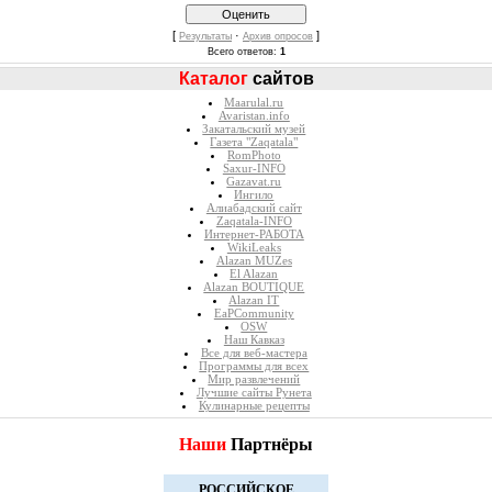
[
·
]
Результаты
Архив опросов
Всего ответов:
1
Каталог
сайтов
Maarulal.ru
Avaristan.info
Закатальский музей
Газета "Zaqatala"
RomPhoto
Saxur-INFO
Gazavat.ru
Ингило
Алиабадский сайт
Zaqatala-INFO
Интернет-РАБОТА
WikiLeaks
Alazan MUZes
El Alazan
Alazan BOUTIQUE
Alazan IT
EaPCommunity
OSW
Наш Кавказ
Все для веб-мастера
Программы для всех
Мир развлечений
Лучшие сайты Рунета
Кулинарные рецепты
Наши
Партнёры
РОССИЙСКОЕ