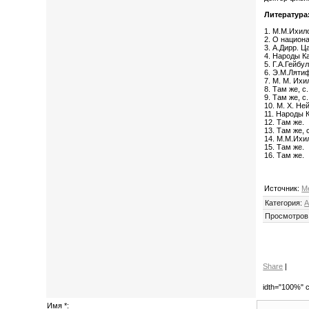
Литература
1. М.М.Ихило
2. О национ
3. А.Дирр. Ц
4. Народы Кав
5. Г.А.Гейбу
6. Э.М.Ляти
7. М. М. Ихил
8. Там же, с.
9. Там же, с.
10. М. Х. Н
11. Народы Ка
12. Там же.
13. Там же, 
14. М.М.Ихил
15. Там же.
16. Там же.
Источник
:
М
Категория
:
А
Просмотров
Share
|
idth="100%" c
Имя *: