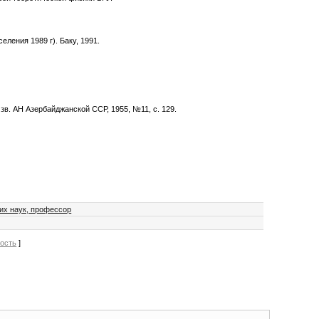
ления 1989 г). Баку, 1991.
зв. АН Азербайджанской ССР, 1955, №11, с. 129.
их наук, профессор
вость
]