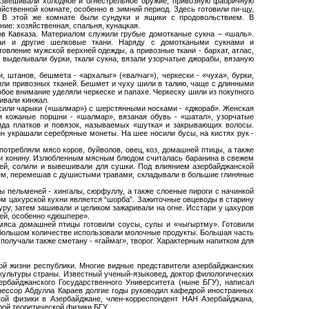
развешивали холодное и огнестрельное оружие, привозную фабричную
йственной комнате, особенно в зимний период. Здесь готовили пи-щу,
. В этой же комнате были сундуки и ящики с продовольствием. В
ие: хозяйственная, спальня, кунацкая.
ов Кавказа. Материалом служили грубые домотканые сукна – «шаль».
раи и другие шелковые ткани. Наряду с домоткаными сукнами и
овление мужской верхней одежды, а привозные ткани - бархат, атлас,
 выделывали бурки, ткали сукна, вязали узорчатые джорабы, вязаную
 штанов, бешмета - «архалыг» («валчаг»), черкески - «чуха», бурки,
 или привозных тканей. Бешмет и чуху шили в талию, чаще с длинными
ое внимание уделяли черкеске и папахе. Черкеску шили из покупного
ивали кинжал.
сили чарыки («шалмар») с шерстянными носками - «джораб». Женская
ли кожаные поршни - «шалмар», вязаная обувь - «шатал», узорчатые
вида платков и повязок, называемых «шутка» и закрывающих волосы.
 украшали серебряные монеты. На шее носили бусы, на кистях рук -
потребляли мясо коров, буйволов, овец, коз, домашней птицы, а также
ну и конину. Излюбленным мясным блюдом считалась баранина в свежем
ей, солили и вывешивали для сушки. Под влиянием азербайджанской
атем, перемешав с душистыми травами, складывали в большие глиняные
 пельменей - хингалы, сюрфуллу, а также слоеные пироги с начинкой
м цахурской кухни является “шорба”. Зажиточные овцеводы в старину
ру, затем зашивали и целиком зажаривали на огне. Исстари у цахуров
ей, особенно «дюшпере».
мяса домашней птицы готовили соусы, супы и «чыгыртму». Готовили
в большом количестве использовали молочные продукты. Большая часть
получали также сметану - «гаймаг», творог. Характерным напитком для
ой жизни республики. Многие видные представители азербайджанских
 культуры страны. Известный ученый-языковед, доктор филологических
рбайджанского Государственного Университета (ныне БГУ), написал
фессор Абдулла Караев долгие годы руководил кафедрой иностранных
кой физики в Азербайджане, член-корреспондент НАН Азербайджана,
рой теоретической физики БГУ.