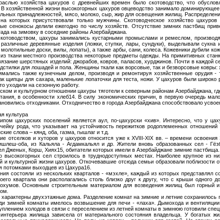
раслью хозяйства цахуров с древнейших времен было скотоводство, что обуслов
 В хозяйственной жизни высокогорных цахуров овцеводство занимало доминирующее 
ельных принадлежностей, мясо, молоко, сыр, жир для освещения жилищ. Распределе
 на которых присутствовали только мужчины. Скотоводческое хозяйство цахуров
е сенокосы делили ежегодно по числу хозяйств. Отсутствие зимних пастбищ привел
тада на зимовку в соседние районы Азербайджана.
скотоводством, цахуры занимались кустарными промыслами и ремеслом, производя
 различные деревянные изделия (ложки, ступки, лары, сундуки), выделывали сукна
, молотильные доски, вилы, лопаты), а также арбы, сани, колеса. Кожевники дубили к
 из ткани местного производства некоторые предметы одежды. На примитивных станк
вязание шерстяных изделий: джорабов, ковров, паласов, хурджинов. Почти в каждой се
одстилки для лошадей и пола. Женщины ткали как ворсовые, так и безворсовые ковры: 
мались также кузнечным делом, производя и ремонтируя хозяйственные орудия - то
ак щипцы для сахара, маленькие лопаточки для теста, ножи. У цахуров были широко
то уходили на сезонную работу.
ском и культурном отношении цахуры тяготели к северным районам Азербайджана, гд
тания, в особенности хлеб14. В силу экономических причин, в первую очередь ма
ановились отходниками. Отходничество в города Азербайджана способствовало усвое
я культура
ипом цахурских поселений является аул, по-цахурски «хив». Интересно, что у ц
ячейку рода, что указывает на устойчивость пережитков родоплеменных отношений 
кие слова – кянд, оба, газма, гышлаг и т.д.
ие отселков и хуторов у цахуров относится уже к XVIII-XIX вв. – времени освоени
шлеш-оба, из Кальяла - Агдамкальял и др. Жители вновь образованных сел - Гёз
ел Дженых, Корш, Хиях15, обитатели которых имели в Азербайджане зимние пастбища.
 высокогорных сел строилось в труднодоступных местах. Наиболее крупное из ни
й и культурной жизни цахуров. Откочевавшие отсюда семьи образовали поблизости от
я потомками выходцев из Цахура16.
ния состояли из нескольких кварталов - «мэхле», каждый из которых представлял с
оего квартала они располагались столь близко друг к другу, что с крыши одного 
тохумов. Основным строительным материалом для возведения жилищ был горный и 
ком.
 характерны двухэтажные дома. Разделение комнат на зимние и летние сохранилось п
ди зимней комнаты имелось возвышение для печи - «лаха». Дымохода и вентиляции
туплением холодов в связи с переселением из летней комнаты в зимнюю готовили спец
 интерьера жилища зависела от материального состояния владельца. У богатых ж