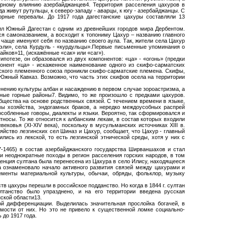
урному влиянию азербайджанцев4. Территория расселения цахуров в
а живут рутульцы, к северо-западу - аварцы, к югу - азербайджанцы. С
орные перевалы. До 1917 года дагестанские цахуры составляли 13
дил Южный Дагестан с одним из древнейших городов мира Дербентом.
я самоназванием, а восходит к топониму Цахур – названию главного
ы чаще именуют себя по названию своего аула. Так, жители села Цахур
эли», села Курдуль - «курдульцы».Первые письменные упоминания о
йков»11, (искажённые «сак» или «саг»).
отезе, он образовался из двух компонентов: «ца» - «огонь» (предки
понент «ца» - искаженное наименование одного из скифо-сарматских
банского племенного союза проникли скифо-сарматские племена. Скифы,
Южный Кавказ. Возможно, что часть этих скифов осела на территории
оренению культуры албан и насаждению в первом случае зороастризма, а
ные горные районы7. Видимо, то же произошло с предками цахуров.
бщества на основе родственных связей. С течением времени в языке,
мы хозяйства, эндогамных браков, а нередко междоусобных распрей
особленные говоры, диалекты и языки. Вероятно, так сформировался и
носы. То же относится к албанским лекам, в состав которых входили
ковья (XI-XIV века), поскольку в мусульманских источниках XIII в.
яйство лезгинских сел Шиназ и Цахур, сообщает, что Цахур - главный
ись из лекской, то есть лезгинской этнической среды, хотя у них с
-1465) в состав азербайджанского государства Ширваншахов и стал
и неоднократные походы в регион расселения горских народов, в том
иденция султана была перенесена из Цахура в село Илису, находящееся
а ознаменовало начало активного развития связей между цахурами и
ементы материальной культуры, обычаи, обряды, фольклор, музыку
в цахуры перешли в российское подданство. Но когда в 1844 г. султан
лтанство было упразднено, и на его территории введена русская
ской области13.
ой дифференциации. Выделилась значительная прослойка богачей, в
мости от них. Но это не привело к существенной ломке социально-
 до 1917 года.