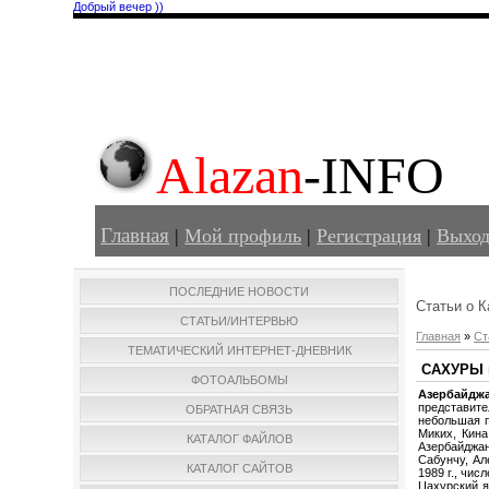
Добрый вечер ))
Alazan
-INFO
Главная
|
Мой профиль
|
Регистрация
|
Выхо
ПОСЛЕДНИЕ НОВОСТИ
Статьи о К
СТАТЬИ/ИНТЕРВЬЮ
Главная
»
Ст
ТЕМАТИЧЕСКИЙ ИНТЕРНЕТ-ДНЕВНИК
CАХУРЫ 
ФОТОАЛЬБОМЫ
Азербайдж
представите
ОБРАТНАЯ СВЯЗЬ
небольшая п
Миких, Кина
КАТАЛОГ ФАЙЛОВ
Азербайджан
Сабунчу, Ал
КАТАЛОГ САЙТОВ
1989 г., чи
Цахурский я