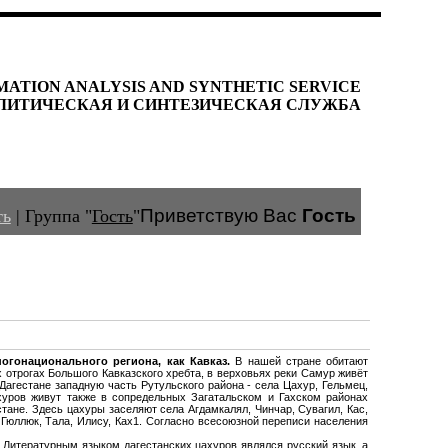
MATION ANALYSIS AND SYNTHETIC SERVICE
ЛИТИЧЕСКАЯ И СИНТЕЗИЧЕСКАЯ СЛУЖБА
Приветствую Вас
Гость
ть
|
Группа
"
Гость
"
ногонационального региона, как Кавказ.
В нашей стране обитают
 отрогах Большого Кавказского хребта, в верховьях реки Самур живёт
Дагестане западную часть Рутульского района - села Цахур, Гельмец,
ахуров живут также в сопредельных Загатальском и Гахском районах
стане. Здесь цахуры заселяют села Агдамкалял, Чинчар, Сувагил, Кас,
, Гюллюк, Тала, Илису, Ках1. Согласно всесоюзной переписи населения
. Литературным языком дагестанских цахуров являлся русский язык, а