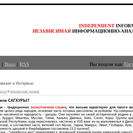
INDEPENDENT
 INFOR
НЕЗАВИСИМАЯ
 ИНФОРМАЦИОННО-АНА
д
|
Вход
|
RSS
Вы вошли как
Гос
авказе и Интервью
атьи
»
Алазанская долина
или САГХУРЫ?
ан - традиционно
полиэтничная страна
, что весьма характерно для такого м
ли целого ряда народов, основная часть которых расселены за рубежом. На северных
о численности народность - цахуры. Они заселяют на своей исторической родине в 
, Курдул, Мишлеш, Муслах, Типик, Кальял, Дженых, Хиях, Согют, Корш. Группы ц
ской Республики, куда переселились частично в XVII веке из-за малоземелья в Даге
ескер, и составляют часть жителей сел Мухах, Зарна, Мамрух, Лякит, Гёзбарах, Кум
сленность цахуров в Азербайджане составляла 13,3 тысячи2.
зык - "цахибишта миз" принадлежит к лезгинской языковой группе кавказской семьи3