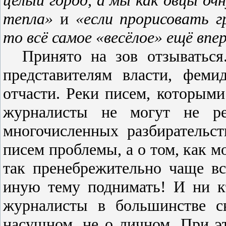
целый город, а мы как овцы очн
тепла»
и
«если прорисовать г
то всё самое «весёлое» ещё впер
Принято на зов отзыватьс
представителям власти, феми
отчасти. Реки писем, которым
журналисты не могут не реа
многочисленных разбирательс
писем проблемы, а о том, как 
так пренебрежительно чаще вс
иную тему поднимать! И ни к
журналисты в большинстве с
насущном, не о личном. При э