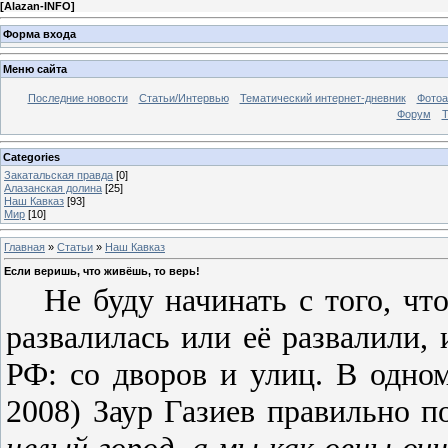
[
Alazan-INFO
]
Форма входа
Меню сайта
Последние новости
Статьи/Интервью
Тематический интернет-дневник
Фото
Форум
Т
Categories
Закатальская правда
[0]
Алазанская долина
[25]
Наш Кавказ
[93]
Мир
[10]
Главная
»
Статьи
»
Наш Кавказ
Если веришь, что живёшь, то верь!
Не буду начинать с того, ч
развалилась или её развалили,
РФ: со дворов и улиц. В одно
2008) Заур Газиев правильно п