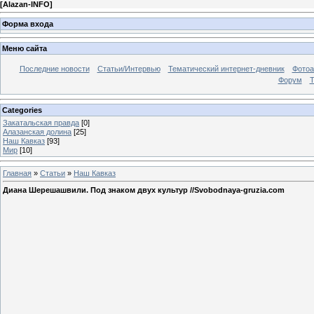
[
Alazan-INFO
]
Форма входа
Меню сайта
Последние новости
Статьи/Интервью
Тематический интернет-дневник
Фото
Форум
Т
Categories
Закатальская правда
[0]
Алазанская долина
[25]
Наш Кавказ
[93]
Мир
[10]
Главная
»
Статьи
»
Наш Кавказ
Диана Шерешашвили. Под знаком двух культур //Svobodnaya-gruzia.com