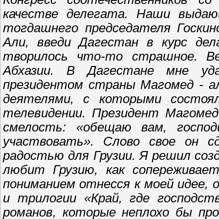
качестве делегата. Наши выдаю
тогдашнего председателя Госкино
Али, введи Дагестан в курс дел
творилось что-то страшное. В
Абхазии. В Дагестане мне уд
президентом страны Магомед - а
деятелями, с которыми состоя
телевидении. Президент Магомед
смелость: «обещаю вам, госпо
участвовать». Слово свое он с
радостью для Грузии. Я решил созд
любит Грузию, как сопереживае
пониманием отнесся к моей идее, 
и трилогии «Край, где господст
романов, которые неплохо бы про