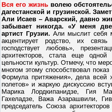
Вся его жизнь
волею обстоятельс
дагестанской и грузинской. Замет
Али Исаев – Аварский, давно жив
забывает никогда. «У меня дв
артист Грузии.
Али мыслит себя 
акцентирует родство, их связь
господствует любовь», презент
архитекторов, стала еще одной
цельности культур. Отмечу, что ме
многом этому способствовал показ
Формула притяжения», дела всей 
полетов» и жаркую дискуссию всту
Марика Лордкипанидзе, Гия Ма
Гахеладзе, Важа Азарашвили, Гив
председатель Союза архитекторов