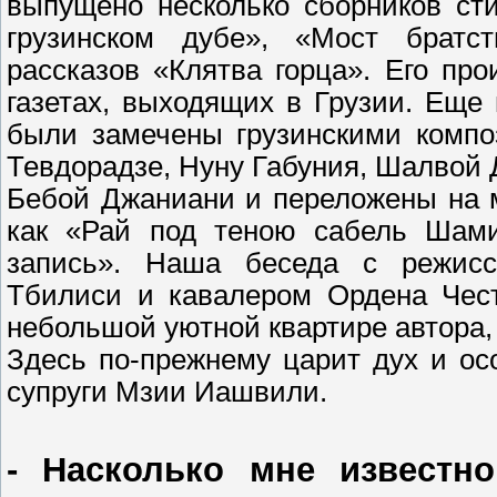
выпущено несколько сборников сти
грузинском дубе», «Мост братс
рассказов «Клятва горца». Его пр
газетах, выходящих в Грузии. Еще 
были замечены грузинскими комп
Тевдорадзе, Нуну Габуния, Шалвой
Бебой Джаниани и переложены на м
как «Рай под теною сабель Шамил
запись». Наша беседа с режисс
Тбилиси и кавалером Ордена Чес
небольшой уютной квартире автора, 
Здесь по-прежнему царит дух и ос
супруги Мзии Иашвили.
- Насколько мне известн