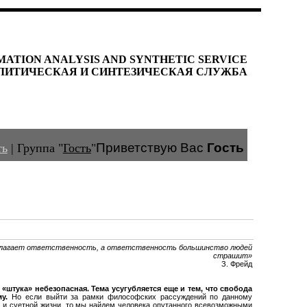
MATION ANALYSIS AND SYNTHETIC SERVICE
ЛИТИЧЕСКАЯ И СИНТЕЗИЧЕСКАЯ СЛУЖБА
Приветствую Вас
Гость
ть
|
Группа
"
Гость
"
полагает ответственность, а ответственность большинство людей
страшит»
З. Фрейд
«штука» небезопасная. Тема усугубляется еще и тем, что свобода
у.
Но если выйти за рамки философских рассуждений по данному
й и суетной жизни, то мы найдем человека опутанного всевозможными