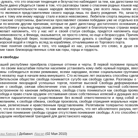
 думать, что это опасная тенденция и безучастно наблюдают за тем, как дагестанки п
были давно убедиться также в том, что разговоры также о спасении родных языков нар
ьной исключительности наших народов являются теперь уже всего лишь полем исс
то являемся представителями своего народа лишь по факту рождения. Но, зачасту
ью к тому или иному народу стало и вовсе невозможно. Любители спорта лишены воз
естанские спортсмены, фактически прославляют своими победами уже не отдельно взя
 и по многим другим причинам, которые не дают дагестанцу достаточного основания д
республики у крыльца над своим домом, как это делают в благополучных странах мира
желает напомнить, что у нас нет и своей статуи свободы, придется напомнить еще
невиновности, а Фемида, оказывается, не просто слепа, но еще и безрассудна. Приче
ободы. Морской берег, позволяющий отрешенно думать о свободе глядя на горизо
морской водой и глядеть вслед за кораблями, отчалившими из Торгового порта.
твие понятия свобода и того, что каждый из нас, услышав это слово, в душе св
вие таких близкородственных слов как горы, горцы и гордость.
я свободы
ашей республике приобрела странные оттенки и черты. В первой половине прошло
по своим масштабам попытки насилием установить кому-либо нужный порядок, ввел
лжны соблюдаться всеми режимами, всеми народами, всеми социальными группами.
ё нехватку еще в начале века минувшего. Сто истекших лет оказались способны сдел
ебительском обществе свобода понимается сугубо как свобода сделки. Разговоры о 
охваченном лихорадкой успешных торгов, понятие высокой Свобода деформировано
ие о свободе, связав обеспечение этих условий с внедрением частной собственн
остроенном по канонам либерализма, свобода стала пониматься как свобода проя
обода и право стали орудием отстаивания своих собственных иллюзий и дурацких во
ляется паразитическое существование без всякой ответственности и пред собой 
еланиям, к свободе обмана, свободе произвола, свободе отрицания моральных норм 
ным, религиозным и нравственным представлениям. Релятивизм толерантно позволяет
, что все по-своему правы, то нам желают внушить, что нет абсолютного разума, нет
агестане понимание свободы сродни отсутствию понимания свободы. А это способно 
удущем необратимой трагедией для дагестанского народа.
аш Кавказ
|
Добавил
:
Alazan
(02 Мая 2010)