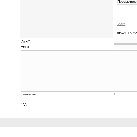
Просмотров
Share
|
idth="100%" c
Имя *:
Email:
Подписка:
1
Код *: