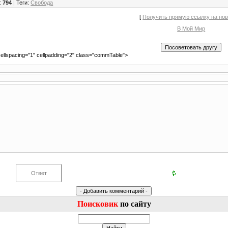
:
794
|
Теги
:
Свобода
[
Получить прямую ссылку на но
В Мой Мир
ellspacing="1" cellpadding="2" class="commTable">
Поисковик
по сайту