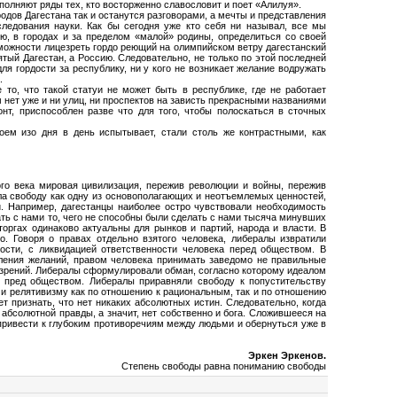
ополняют ряды тех, кто восторженно славословит и поет «Алилуя».
одов Дагестана так и останутся разговорами, а мечты и представления
ледования науки. Как бы сегодня уже кто себя ни называл, все мы
ю, в городах и за пределом «малой» родины, определиться со своей
можности лицезреть гордо реющий на олимпийском ветру дагестанский
тый Дагестан, а Россию. Следовательно, не только по этой последней
ля гордости за республику, ни у кого не возникает желание водружать
.
 то, что такой статуи не может быть в республике, где н
е работает
м
нет уже и ни улиц, ни проспектов на зависть прекрасными названиями
нт, приспособлен разве что для того, чтобы полоскаться в сточных
оем изо дня в день испытывает, стали столь же контрастными, как
го века мировая цивилизация, пережив революции и войны, пережив
а свободу как одну из основополагающих и неотъемлемых ценностей,
 Например, дагестанцы наиболее остро чувствовали необходимость
ать с нами то, чего не способны были сделать с нами тысяча минувших
торгах одинаково актуальны для рынков и партий, народа и власти. В
. Говоря о правах отдельно взятого человека, либералы извратили
ости, с ликвидацией ответственности человека перед обществом. В
вления желаний, правом человека принимать заведомо не правильные
ззрений. Либералы сформулировали обман, согласно которому идеалом
и пред обществом. Либералы приравняли свободу к попустительству
и релятивизму как по отношению к рациональным, так и по отношению
 признать, что нет никаких абсолютных истин. Следовательно, когда
 абсолютной правды, а значит, нет собственно и бога. Сложившееся на
привести к глубоким противоречиям между людьми и обернуться уже в
Эркен Эркенов.
Степень свободы равна пониманию свободы