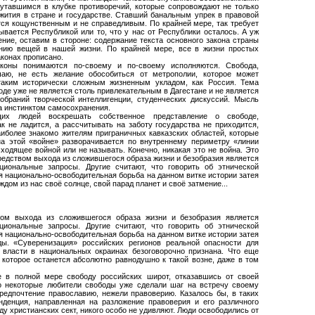
утавшимся в клубке противоречий, которые сопровождают не только
жития в стране и государстве. Ставший банальным упрек в правовой
тся кощунственным и не справедливым. По крайней мере, так требует
ывается Республикой или то, что у нас от Республики осталось. А уж
ение, оставим в стороне: содержание текста основного закона страны
ению вещей в нашей жизни. По крайней мере, все в жизни простых
аконах прописано.
коны понимаются по-своему и по-своему исполняются. Свобода,
аю, не есть желание обособиться от метрополии, которое может
 таким исторически сложным жизненным укладом, как Россия. Тема
боде уже не является столь привлекательным в Дагестане и не является
обраний творческой интеллигенции, студенческих дискуссий. Мысль
на инстинктом самосохранения.
щих людей воскрешать собственное представление о свободе,
к не ладится, а рассчитывать на заботу государства не приходится,
иболее знакомо жителям приграничных кавказских областей, которые
на этой «войне» разворачивается по внутреннему периметру «линии
одящее войной или не называть. Конечно, никакая это не война. Это
редством выхода из сложившегося образа жизни и безобразия является
циональные запросы. Другие считают, что говорить об этнической
я национально-освободительная борьба на данном витке истории затея
ждом из нас своё солнце, свой парад планет и своё затмение...
вом выхода из сложившегося образа жизни и безобразия является
циональные запросы. Другие считают, что говорить об этнической
я национально-освободительная борьба на данном витке истории затея
ы. «Суверенизация» российских регионов реальной опасности для
 власти в национальных окраинах безоговорочно признана. Что еще
 которое останется абсолютно равнодушно к такой возне, даже в том
е в полной мере свободу российских широт, отказавшись от своей
то некоторые любители свободы уже сделали шаг на встречу своему
редпочтение православию, нежели правоверию. Казалось бы, в таких
нденция, направленная на разложение правоверия и его различного
 христианских сект, никого особо не удивляют. Люди освободились от