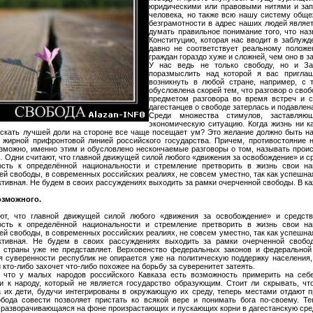
юридическими или правовыми нитями и зап
человека, но также всю нашу систему обще
безграмотности в адрес наших людей являе
думать правильное понимание того, что наз
Конституцию, которая нас вводит в заблужд
давно не соответствует реальному полож
граждан гораздо хуже и сложней, чем оно в з
У нас ведь не только свободу, но и За
поразмыслить над которой я вас приглаш
возникнуть в любой стране, например, с
обусловлена скорей тем, что разговор о сво
предметом разговора во время встреч и с
дагестанцев о свободе затерлась и подавле
Среди множества стимулов, заставляю
экономическую ситуацию. Когда жизнь ни ка
скать лучшей доли на стороне все чаще посещает ум? Это желание должно быть на
 жирной прифронтовой линией российского государства. Причем, противостояние 
зможно, именно этим и обусловлено нескончаемые разговоры о том, называть происх
 Одни считают, что главной движущей силой любого «движения за освобождение» и с
ость к определённой национальности и стремление претворить в жизнь свои на
й свободы, в современных российских реалиях, не совсем уместно, так как успешна
тивная. Не будем в своих рассуждениях выходить за рамки очерченной свободы.
В ка
озможного.
ют, что главной движущей силой любого «движения за освобождение» и средст
ость к определённой национальности и стремление претворить в жизнь свои на
й свободы, в современных российских реалиях, не совсем уместно, так как успешна
ктивная. Не будем в своих рассуждениях выходить за рамки очерченной свобод
и страны уже не представляет. Верховенство федеральных законов и федеральной
я суверенности республик не опирается уже на политическую поддержку населения,
 кто-либо захочет что-либо похожее на борьбу за суверенитет затеять.
, что у малых народов российского Кавказа есть возможность примерить на себ
и к народу, который не является государство образующим. Стоит ли скрывать, ч
 их дети, будучи интегрированы в окружающую их среду, теперь местами отдают п
бода совести позволяет пристать ко всякой вере и понимать бога по-своему. Те
 разворачивающаяся на фоне произрастающих и пускающих корни в дагестанскую среду