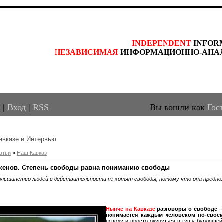
INDEPENDENT
 INFOR
НЕЗАВИСИМАЯ
 ИНФОРМАЦИОННО-АНА
д
|
Вход
|
RSS
Вы вошли как
Гос
авказе и Интервью
атьи
»
Наш Кавказ
кенов. Степень свободы равна пониманию свободы
ольшинство людей в действительности не хотят свободы, потому что она пред
Нынче на Кавказе
разговоры о свободе – 
понимается каждым человеком по-своем
поводу и просто окунуться в гущу бурляще