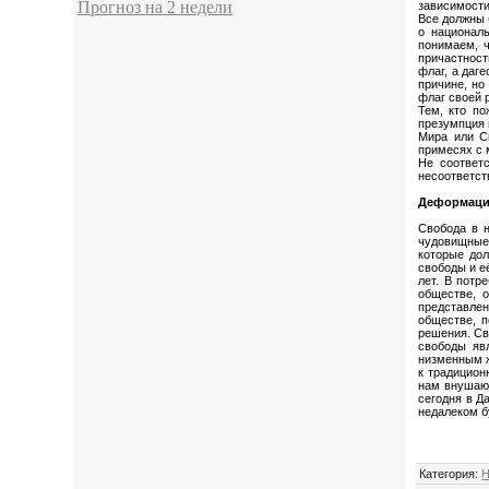
Прогноз на 2 недели
зависимости
Все должны 
о национал
понимаем, ч
причастност
флаг, а даг
причине, но
флаг своей 
Тем, кто по
презумпция 
Мира или Св
примесях с 
Не соответс
несоответст
Деформаци
Свобода в н
чудовищные 
которые до
свободы и е
лет. В потр
обществе, 
представлен
обществе, п
решения. Св
свободы яв
низменным ж
к традицион
нам внушают
сегодня в Д
недалеком б
Категория
:
Н