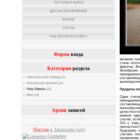
ГОСТЕВАЯ КНИГА
ДОСКА ОБЪЯВЛЕНИЙ
ФОРУМ
ТЕСТЫ
FAQ (ВОПРОС/ОТВЕТ)
Форма
входа
желание пои
стали почти
фронта». Во
Категории
раздела
безобразие…
принадлежн
Закатальская правда
[0]
составляюще
малоперспек
Алазанская долина
[25]
Наш Кавказ
Пределы в
[93]
Мир
[10]
Одни счита
принадлежн
составляюще
малоперспе
Архив
записей
целостност
важнее: иде
случае, если
Это к тому
причастност
Погода
в Закаталах
(а/п)
будущему, а
случаях сво
Gismeteo
проявления,