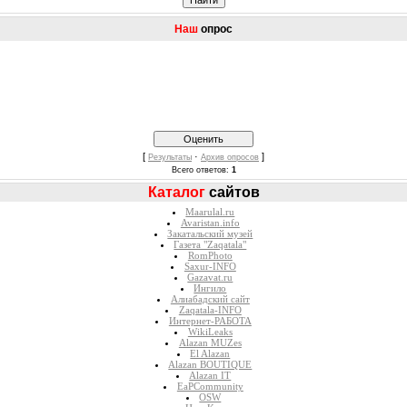
Наш
опрос
[
·
]
Результаты
Архив опросов
Всего ответов:
1
Каталог
сайтов
Maarulal.ru
Avaristan.info
Закатальский музей
Газета "Zaqatala"
RomPhoto
Saxur-INFO
Gazavat.ru
Ингило
Алиабадский сайт
Zaqatala-INFO
Интернет-РАБОТА
WikiLeaks
Alazan MUZes
El Alazan
Alazan BOUTIQUE
Alazan IT
EaPCommunity
OSW