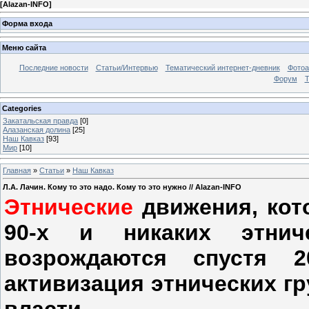
[
Alazan-INFO
]
Форма входа
Меню сайта
Последние новости
Статьи/Интервью
Тематический интернет-дневник
Фото
Форум
Т
Categories
Закатальская правда
[0]
Алазанская долина
[25]
Наш Кавказ
[93]
Мир
[10]
Главная
»
Статьи
»
Наш Кавказ
Л.А. Лачин. Кому то это надо. Кому то это нужно // Alazan-INFO
Этнические
движения, кот
90-х и никаких этнич
возрождаются спустя 2
активизация этнических г