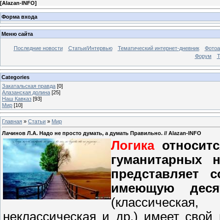
[
Alazan-INFO
]
Форма входа
Меню сайта
Последние новости
Статьи/Интервью
Тематический интернет-дневник
Фото
Форум
Т
Categories
Закатальская правда
[0]
Алазанская долина
[25]
Наш Кавказ
[93]
Мир
[10]
Главная
»
Статьи
»
Мир
Лачинов Л.А. Надо не просто думать, а думать Правильно. // Alazan-INFO
Логика
относитс
гуманитарных 
представляет 
имеющую деся
(классическая
неклассическая и др.) имеет свой