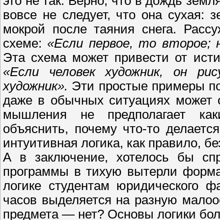
это не так. Верно, что в дождь земля
вовсе не следует, что она сухая:
мокрой после таяния снега. Расс
схеме:
«Если первое, то второе; н
Эта схема может привести от ист
«Если человек художник, он рис
художник».
Эти простые примеры пок
даже в обычных ситуациях может 
мышления не предполагает каки
объяснить, почему что-то делаетс
интуитивная логика, как правило, б
А в заключение, хотелось бы спр
программы в тихую вытерли форма
логике студентам юридического ф
часов выделяется на разную мало
предмета — нет? Основы логики бол