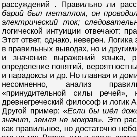
рассуждений . Правильно ли расс
барий был металлом, он проводил
электрический ток; следователь
логической интуиции отвечают: пра
Этот ответ, однако, неверен. Логик
в правильных выводах, но и други
и значение выражений языка, р
определение понятий, вероятностн
и парадоксы и др. Но главная и до
несомненно, анализ правиль
«принудительной силы речей», 
древнегреческий философ и логик А
Другой пример:
«Если бы шёл дожд
значит, земля не мокрая».
Это рас
как правильное, но достаточно неб