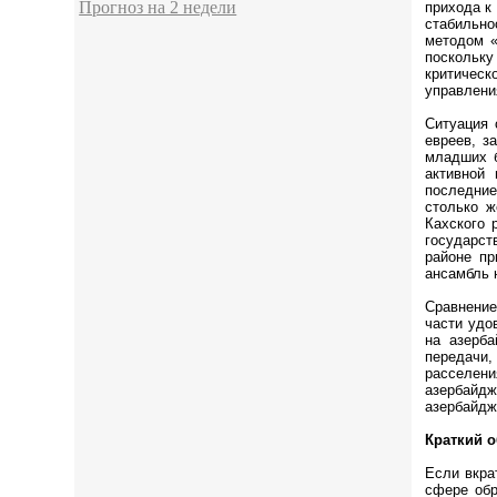
Прогноз на 2 недели
прихода к
стабильно
методом «
поскольку
критическ
управлени
Ситуация 
евреев, з
младших б
активной
последние
столько ж
Кахского 
государст
районе пр
ансамбль 
Сравнение
части удо
на азерба
передачи,
расселени
азербайдж
азербайдж
Краткий 
Если вкра
сфере обр