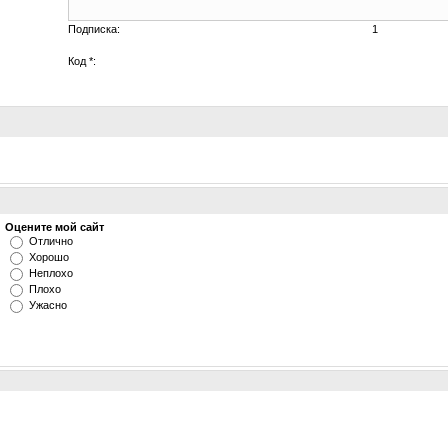
Подписка:
1
Код *:
Оцените мой сайт
Отлично
Хорошо
Неплохо
Плохо
Ужасно