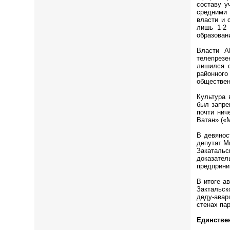
составу у
средними 
власти и 
лишь 1-2
образовани
Власти А
телепрезе
лишился с
районног
обществен
Культура 
был запре
почти нич
Ватан» («
В девянос
депутат М
Закатальс
доказател
предприни
В итоге а
Зактальск
деду-авар
стенах па
Единстве