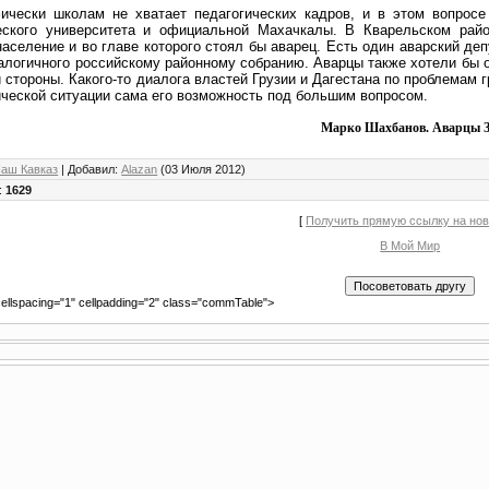
ически школам не хватает педагогических кадров, и в этом вопросе
еского университета и официальной Махачкалы. В Кварельском райо
население и во главе которого стоял бы аварец. Есть один аварский де
налогичного российскому районному собранию. Аварцы также хотели бы 
 стороны. Какого-то диалога властей Грузии и Дагестана по проблемам г
ческой ситуации сама его возможность под большим вопросом.
Марко Шахбанов. Аварцы За
аш Кавказ
|
Добавил
:
Alazan
(03 Июля 2012)
:
1629
[
Получить прямую ссылку на но
В Мой Мир
ellspacing="1" cellpadding="2" class="commTable">