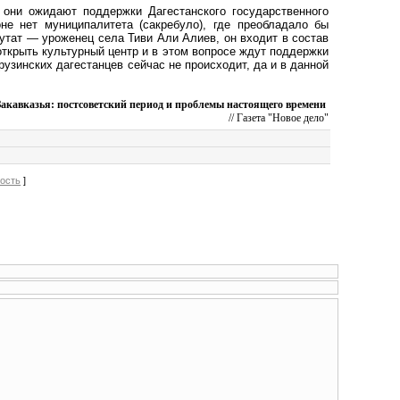
 они ожидают поддержки Дагестанского государственного
не нет муниципалитета (сакребуло), где преобладало бы
путат — уроженец села Тиви Али Алиев, он входит в состав
открыть культурный центр и в этом вопросе ждут поддержки
рузинских дагестанцев сейчас не происходит, да и в данной
кавказья: постсоветский период и проблемы настоящего времени
// Газета "Новое дело"
вость
]