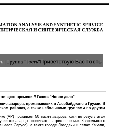
MATION ANALYSIS AND SYNTHETIC SERVICE
ЛИТИЧЕСКАЯ И СИНТЕЗИЧЕСКАЯ СЛУЖБА
Приветствую Вас
Гость
ть
|
Группа
"
Гость
"
оящего времени // Газета "Новое дело"
ение аварцев, проживающих в Азербайджане и Грузии. В
ском районах, а также небольшими группами по другим
ке (АР) проживает 50 тысяч аварцев, хотя по результатам
рузии же аварцы проживают в трех селениях Кварельского
авшееся Сарусо), а также городе Лагодехи и селах Кабали,