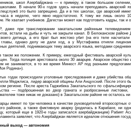
чеников, школ Азербайджана — к примеру, в таком большом селении
школами. В начале 90-х годов здесь начали преподавать аварский я
спецслужб это было запрещено. Да и в тех школах, где аварский имее
 часа в неделю, чего явно недостаточно. К тому же лишь около 10
е. Не хватает учебников. Дагестан может как подготовить кадры, так и о
Р, даже при транслировании закатальским районным телевидением
нтов, встали на дыбы и чуть не закрыли канал. В Белоканском райо
воего детища, а его брат был жестоко убит (на его теле насчитали
о главы, однако делу не дали ход, а у Мустафаева отняли лицензи
ных деятелей, поднимающих тему аварского языка, методами средневек
в таком же положении. К примеру, ежегодный фестиваль аварской куль
щен. Тогда полиция арестовала около 30 аварцев. Аварское обществ
ем не занимается, в то же время Минюст АР под разными предлогами
Моя Родина»).
тых годах происходили уголовные преследования и даже убийства общ
илли Меджлиса, лидер аварской общины Али Анцухский. После этого бы
ком регионе. После ареста Гаджибека Закатальского по сфальсифициро
ьства — подброшенная во двор граната и разбросанные листовки, 
мателем тоже никак не доказано) в Закатальском районе не осталось ни
варцы имеют по три человека в качестве руководителей второсортных 
ого районов, а также фиктивную аварку (родилась в Карабахе, ни одно
цу, который еще в 1920-е годы записался азербайджанцем) Рабият А
рламента заявляет, что Азербайджан является идеалом отношения госу
нный выход — автономия