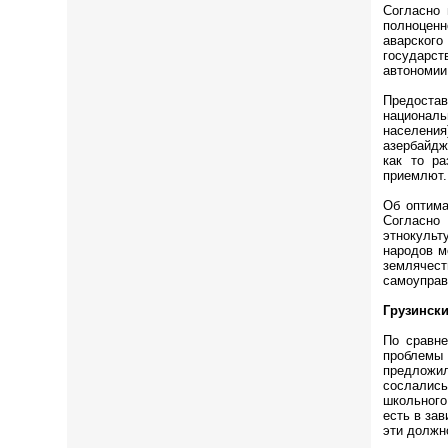
Согласно 
полноценн
аварског
государст
автономии
Предостав
национал
населения
азербайдж
как то р
приемлют
Об оптима
Согласно 
этнокульт
народов м
землячес
самоуправ
Грузинск
По сравне
проблемы 
предложил
сослались
школьного
есть в за
эти должн