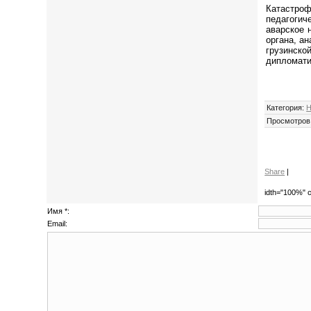
Катастроф
педагогич
аварское 
органа, а
грузинской
дипломати
Категория
:
Н
Просмотров
Share
|
idth="100%" c
Имя *:
Email: