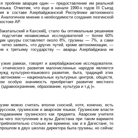
ся проблем аварцев один — предоставление им реальной
языка. Отметим, что еще в начале 1990-х годов III Съезд
ия в составе Азербайджанской Республики автономного
. Аналогичное мнение о необходимости создания лезгинской
востоке АР.
Закатальский и Кахский), стало бы оптимальным решением
по подсчетам независимых исследователей — более 60%
рцам цахуры составляют около 8%, грузины — 7%, а сами
етко заявить, что других путей, кроме автономизации, —
ние к третьему государству — аварцы Азербайджана не
узких рамках, говорят и азербайджанские исследователи.
 этнического развития малочисленных народов является
ужд культурно-языкового развития, быта, традиций этих
 автономии — национальных культурных центров, обществ,
зи особую значимость приобретает развитие местного
здравоохранение, образование, культура и т.д.)».
зии можно считать вполне сносной, хотя, конечно, есть
русском, грузинском и аварском языках. Грузинские власти
одаванием грузинского как предмета. Аварские учителя
за чего поступление в вузы Дагестана при таком варианте
иблизительно столько же времени, как и в Дагестане, то
В прошлом в двух школах директора была грузины, но сейчас