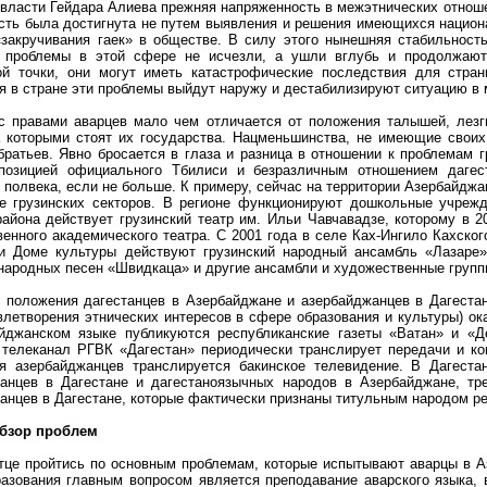
 власти Гейдара Алиева прежняя напряженность в межэтнических отношен
сть была достигнута не путем выявления и решения имеющихся национа
закручивания гаек» в обществе. В силу этого нынешняя стабильност
 проблемы в этой сфере не исчезли, а ушли вглубь и продолжают 
ой точки, они могут иметь катастрофические последствия для стра
я в стране эти проблемы выйдут наружу и дестабилизируют ситуацию в
с правами аварцев мало чем отличается от положения талышей, лезг
а которыми стоят их государства. Нацменьшинства, не имеющие свои
ратьев. Явно бросается в глаза и разница в отношении к проблемам г
 позицией официального Тбилиси и безразличным отношением даге
 полвека, если не больше. К примеру, сейчас на территории Азербайджа
е грузинских секторов. В регионе функционируют дошкольные учрежд
района действует грузинский театр им. Ильи Чавчавадзе, которому в 
венного академического театра. С 2001 года в селе Ках-Ингило Кахског
и Доме культуры действуют грузинский народный ансамбль «Лазаре»
народных песен «Швидкаца» и другие ансамбли и художественные груп
 положения дагестанцев в Азербайджане и азербайджанцев в Дагестане
влетворения этнических интересов в сфере образования и культуры) ок
йджанском языке публикуются республиканские газеты «Ватан» и «Д
 телеканал РГВК «Дагестан» периодически транслирует передачи и ко
я азербайджанцев транслируется бакинское телевидение. В Дагеста
анцев в Дагестане и дагестаноязычных народов в Азербайджане, тр
анцев в Дагестане, которые фактически признаны титульным народом ре
обзор проблем
тце пройтись по основным проблемам, которые испытывают аварцы в А
азования главным вопросом является преподавание аварского языка, в