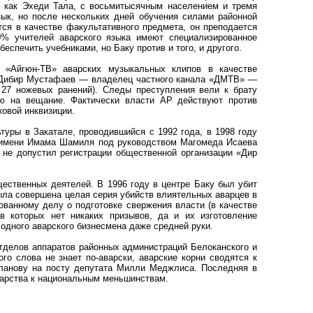
, как Эхеди Тала, с восьмитысячным населением и тремя
зык, но после нескольких дней обучения силами районной
тся в качестве факультативного предмета, он преподается
% учителей аварского языка имеют специализированное
беспечить учебниками, но Баку против и того, и другого.
 «Айгюн-ТВ» аварских музыкальных клипов в качестве
не Дибир Мустафаев — владелец частного канала «ДМТВ» —
 27 ножевых ранений). Следы преступления вели к брату
ю на вещание. Фактически власти АР действуют против
овой инквизиции.
туры в Закатале, проводившийся с 1992 года, в 1998 году
о имени Имама Шамиля под руководством Магомеда Исаева
 не допустил регистрации общественной организации «Дир
ественных деятелей. В 1996 году в центре Баку был убит
ла совершена целая серия убийств влиятельных аварцев в
ванному делу о подготовке свержения власти (в качестве
в которых нет никаких призывов, да и их изготовление
 одного аварского бизнесмена даже средней руки.
отделов аппаратов районных администраций Белоканского и
го слова не знает по-аварски, аварские корни сводятся к
сланову на посту депутата Милли Меджлиса. Последняя в
дарства к национальным меньшинствам.