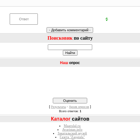
Поисковик
по сайту
Наш
опрос
[
·
]
Результаты
Архив опросов
Всего ответов:
1
Каталог
сайтов
Maarulal.ru
Avaristan.info
Закатальский музей
Газета "Zaqatala"