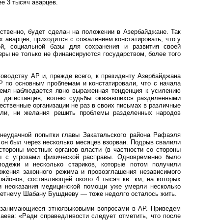
е 3 тысяч аварцев.
ественно, будет сделан на положении в Азербайджане. Так
 аварцев, приходится с сожалением констатировать, что у
ой, социальной базы для сохранения и развития своей
феры не только не финансируются государством, более того
оводству АР и, прежде всего, к президенту Азербайджана
Р по основным проблемам и констатировали, что с начала
ремя наблюдается явно выраженная тенденция к усилению
х дагестанцев, волею судьбы оказавшихся разделенными
ественные организации не раз в своих письмах в различные
оли, ни желания решить проблемы разделенных народов
 неудачной попытки главы Закатальского района Рафаэля
он был через несколько месяцев взорван. Подрыв свалили
стороны местных органов власти (в частности со стороны
ы с угрозами физической расправы. Одновременно было
лодежи и несколько стариков, которые потом получили
ржения законного режима и провозглашения независимого
 районов, составляющей около 4 тысяч кв. км, на которых
 и неоказания медицинской помощи уже умерли несколько
-летнему Шабану Бушдиеву — тоже недолго осталось жить.
, занимающиеся этноязыковыми вопросами в АР. Приведем
аева: «Ради справедливости следует отметить, что после