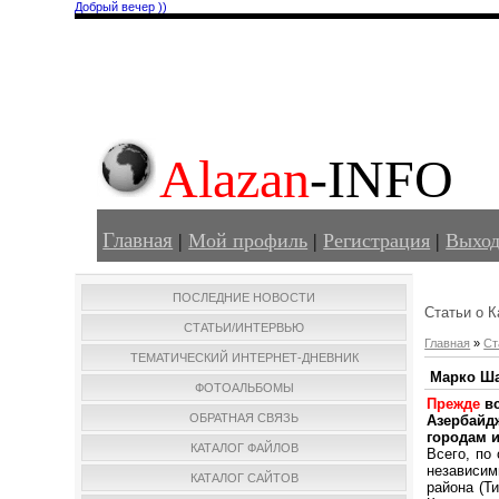
Добрый вечер ))
Alazan
-INFO
Главная
|
Мой профиль
|
Регистрация
|
Выхо
ПОСЛЕДНИЕ НОВОСТИ
Статьи о К
СТАТЬИ/ИНТЕРВЬЮ
Главная
»
Ст
ТЕМАТИЧЕСКИЙ ИНТЕРНЕТ-ДНЕВНИК
Марко Ша
ФОТОАЛЬБОМЫ
Прежде
вс
ОБРАТНАЯ СВЯЗЬ
Азербайд
городам 
КАТАЛОГ ФАЙЛОВ
Всего, по
независим
КАТАЛОГ САЙТОВ
района (Т