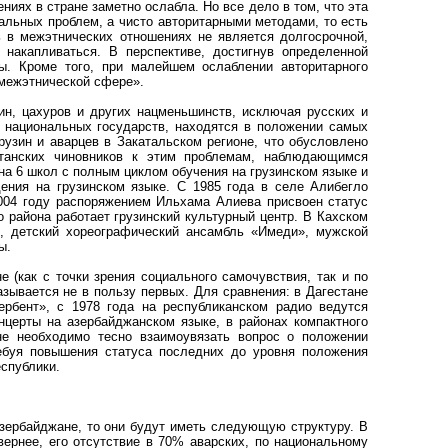
иях в стране заметно ослабла. Но все дело в том, что эта
льных проблем, а чисто авторитарными методами, то есть
ь в межэтнических отношениях не является долгосрочной,
накапливаться. В перспективе, достигнув определенной
ны. Кроме того, при малейшем ослаблении авторитарного
 межэтнической сфере».
ин, цахуров и других нацменьшинств, исключая русских и
х национальных государств, находятся в положении самых
рузин и аварцев в Закатальском регионе, что обусловлено
станских чиновников к этим проблемам, наблюдающимся
на 6 школ с полным циклом обучения на грузинском языке и
ения на грузинском языке. С 1985 года в селе Алибегло
2004 году распоряжением Ильхама Алиева присвоен статус
о района работает грузинский культурный центр. В Кахском
, детский хореографический ансамбль «Имеди», мужской
пы.
 (как с точки зрения социального самочувствия, так и по
азывается не в пользу первых. Для сравнения: в Дагестане
ербент», с 1978 года на республиканском радио ведутся
нцерты на азербайджанском языке, в районах компактного
не необходимо тесно взаимоувязать вопрос о положении
ебуя повышения статуса последних до уровня положения
спублики.
зербайджане, то они будут иметь следующую структуру. В
ернее, его отсутствие в 70% аварских, по национальному