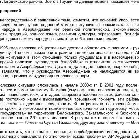
 Лагодехского района. Всего в Грузии на данный момент проживает мене
 репрессий
непосредственно к заявленной теме, отметим, что основной упор, ест
изируя сложившуюся на данный момент ситуацию с правами закавказских
о народа в Азербайджане нет реальной политической, экономическ
сти, традиций, родного языка, развития культуры, образования. Эти с
дает даже самому народу развивать их собственными силами.
1996 года аварские общественные деятели обратились с письмом к рук
лиеву. В своем письме они отразили положение аварского народа в А
дов «ситуация в этом отношении только ухудшилась и в настоящее в
орской политики руководства Азербайджана относительно этнически
естаном и Азербайджаном». До этого, да и в дальнейшем, аварские общ
и заявляли, что у руководства Азербайджана не наблюдаются ни в
анно, в рамках международных правовых норм.
сложная ситуация сложилась в начале 2000-х гг. В 2001 году после
 снести памятник имаму Шамилю (ему помешала аварская молодежь), 
ких националистов», а в адрес аварского населения этих районов со 
а) постоянно начали высказываться требования покинуть эти район
но несколько десятков представителей патриотично настроенной мо
е сроки, а некоторые и пожизненное заключение за подготовку «све
 государства» на территории Белоканского, Закатальского и Кахского
оживает около 270 тысяч человек. В результате в тюрьме от пыток
в их числе — 78-летний Султан Газиханов, другому заключенному — 68
о отметить, что о том же говорят и азербайджанские исследователи
вестного специалиста по этнополитическим проблемам АР Айдына Бал