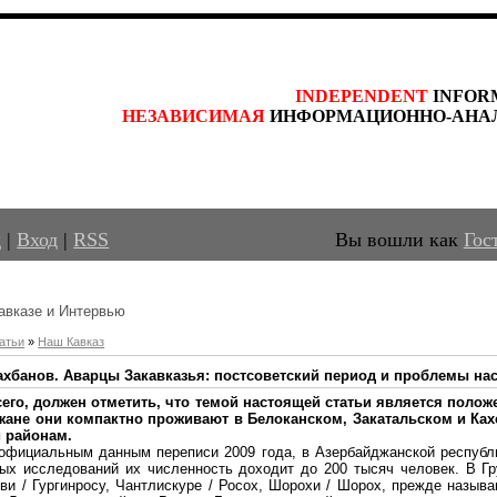
INDEPENDENT
 INFOR
НЕЗАВИСИМАЯ
 ИНФОРМАЦИОННО-АНА
д
|
Вход
|
RSS
Вы вошли как
Гос
авказе и Интервью
атьи
»
Наш Кавказ
хбанов. Аварцы Закавказья: постсоветский период и проблемы наст
его, должен отметить, что темой настоящей статьи является полож
жане они компактно проживают в Белоканском, Закатальском и Ках
и районам.
 официальным данным переписи 2009 года, в Азербайджанской республи
ых исследований их численность доходит до 200 тысяч человек. В Г
иви / Гургинросу, Чантлискуре / Росох, Шорохи / Шорох, прежде назыв