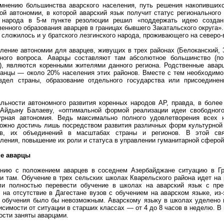
мнению большинства аварского населения, путь решения накопивших
ой автономии, в которой аварский язык получит статус регионального 
о народа в 5-м пункте резолюции решил «поддержать идею создан
венного образования аварцев в границах бывшего Закатальского округа»
 сложилось и у братского лезгинского народа, проживающего на северо-
ление автономии для аварцев, живущих в трех районах (Белоканский, 
ьного вопроса. Аварцы составляют там абсолютное большинство (
), являются коренными жителями данного региона. Родственные ава
анцы — около 20% населения этих районов. Вместе с тем необходимо ч
аздел страны, образование отдельного государства или присоедине
.
льности автономного развития коренных народов АР, правда, в более 
Айдыну Балаеву, «оптимальной формой реализации идеи свободного
урная автономия. Ведь максимально полного удовлетворения всех н
ожно достичь лишь посредством развития различных форм культурной
тв, их объединений в масштабах страны и регионов. В этой свя
ления, повышение их роли и статуса в управлении гуманитарной сферой (
ие аварцы
нию с положением аварцев в соседнем Азербайджане ситуацию в Гру
и там. Обучение в трех сельских школах Кварельского района идет на 
и полностью перевести обучение в школах на аварский язык с преп
 на отсутствие в Дагестане вузов с обучением на аварском языке, из-
 обучения было бы невозможным. Аварскому языку в школах уделено пр
висимости от ситуации в старших классах — от 4 до 8 часов в неделю. 
ости заняты аварцами.