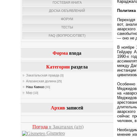
Караджала
ГОСТЕВАЯ КНИГА
Политика
ДОСКА ОБЪЯВЛЕНИЙ
ФОРУМ
Переходя 
вот, анал
ТЕСТЫ
аварског
самобытно
FAQ (ВОПРОС/ОТВЕТ)
— оно не 
В ноябре 
Гейдару А
Форма
входа
1990-х го
ассимилят
между Даг
Категории
раздела
инстанци
цивилизов
Закатальская правда
[0]
Алазанская долина
[25]
Особенно 
Наш Кавказ
[93]
Меджидова
на «аварс
Мир
[10]
Меджидов
арестова
длительны
Архив
записей
аварского
сейчас пр
человек, 
Погода
в Закаталах
(а/п)
Необходим
Gismeteo
мнение из