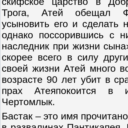
скифское царство в До
Трога, Атей обещал Фи
усыновить его и сделать 
однако поссорившись с н
наследник при жизни сына»
скорее всего в силу друг
своей жизни Атей много во
возрасте 90 лет убит в ср
прах Атеяпокоится в и
Чертомлык.
Бастак – это имя прочитан
в развалинах Пантикапея.