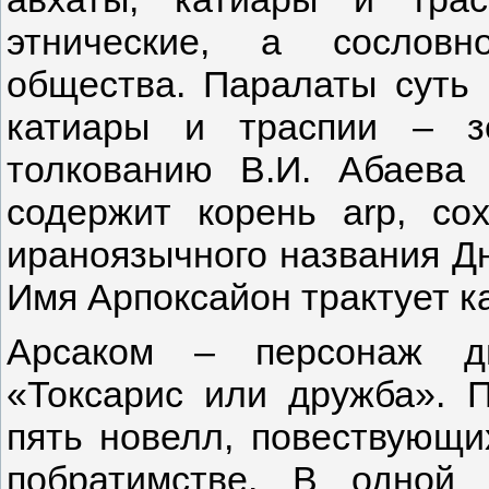
этнические, а сословн
общества. Паралаты суть 
катиары и траспии – з
толкованию В.И. Абаева
содержит корень arp, с
ираноязычного названия Дне
Имя Арпоксайон трактует к
Арсаком – персонаж ди
«Токсариc или дружба». 
пять новелл, повествующи
побратимстве. В одной