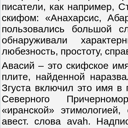
писатели, как например, 
скифом: «Анахарсис, Аба
пользовались большой с
обнаруживали характер
любезность, простоту, спра
Авасий – это скифское им
плите, найденной наразва
Згуста включил это имя в
Северного Причерномо
«иранской» этимологией,
авест. слова avah. Надпи