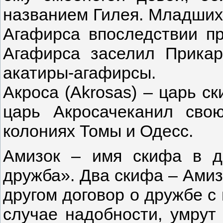
названием Гилея. Младших 
Агафирса впоследствии п
Агафирса заселил Прикар
акатиры-агафирсы.
Акроса (Akrosas) – царь ск
царь Акросачеканил свою
колониях Томы и Одесс.
Амизок – имя скифа в д
дружба». Два скифа – Амиз
другом договор о дружбе с 
случае надобности, умрут 