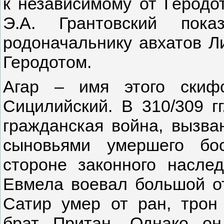
к независимому от Геродо
Э.А. Грантовский пока
родоначальнику авхатов Л
Геродотом.
Агар – имя этого скиф
Сицилийский. В 310/309 гг
гражданская война, вызва
сыновьями умершего бо
стороне законного насле
Евмела воевал большой от
Сатир умер от ран, трон
брат Притан. Однако он