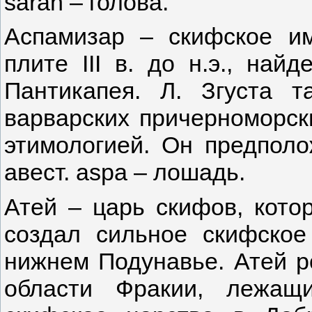
sarah – голова.
Аспамизар – скифское им
плите III в. до н.э., най
Пантикапея. Л. Згуста 
варварских причерноморск
этимологией. Он предполо
авест. aspa – лошадь.
Атей – царь скифов, котор
создал сильное скифско
нижнем Подунавье. Атей ро
области Фракии, лежащ