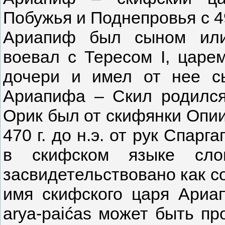
Побужья и Поднепровья с 49
Ариапиф был сыном или
воевал с Тересом I, царе
дочери и имел от нее с
Ариапифа – Скил родился
Орик был от скифянки Опии
470 г. до н.э. от рук Спар
в скифском языке сло
засвидетельствовано как со
имя скифского царя Ариа
arya-paićas может быть п