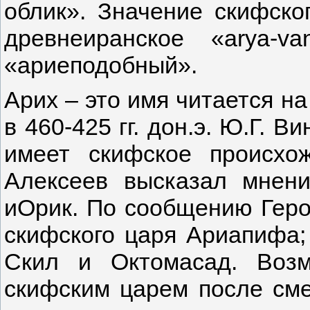
облик». Значение скифско
древнеиранское «arya-
«ариеподобный».
Арих – это имя читается н
в 460-425 гг. дон.э. Ю.Г. 
имеет скифское происхо
Алексеев высказал мнен
иОрик. По сообщению Гер
скифского царя Ариапифа;
Скил и Октомасад. Воз
скифским царем после сме