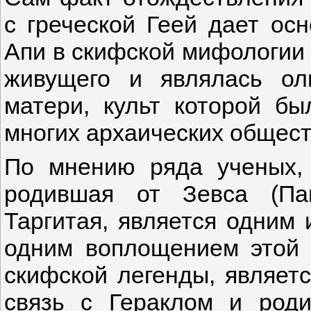
с греческой Геей дает ос
Апи в скифской мифологии 
живущего и являлась ол
матери, культ которой бы
многих архаических общест
По мнению ряда ученых,
родившая от Зевса (Пап
Таргитая, является одним
одним воплощением этой б
скифской легенды, являетс
связь с Гераклом и род