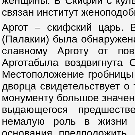
женщины. В Скифии с кул
связан институт женоподоб
Аргот – скифский царь. 
(Палакии) была обнаружен
славному Арготу от по
Арготабыла воздвигнута С
Местоположение гробницы 
дворца свидетельствует о 
монументу большое значени
выдающегося предшестве
немалую роль в жизни 
основания предположить,