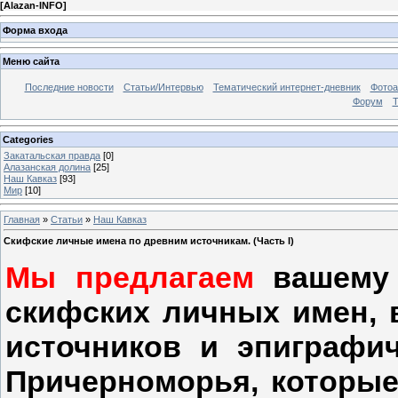
[
Alazan-INFO
]
Форма входа
Меню сайта
Последние новости
Статьи/Интервью
Тематический интернет-дневник
Фото
Форум
Т
Categories
Закатальская правда
[0]
Алазанская долина
[25]
Наш Кавказ
[93]
Мир
[10]
Главная
»
Статьи
»
Наш Кавказ
Скифские личные имена по древним источникам. (Часть I)
Мы предлагаем
вашему 
скифских личных имен, 
источников и эпиграфи
Причерноморья, которые