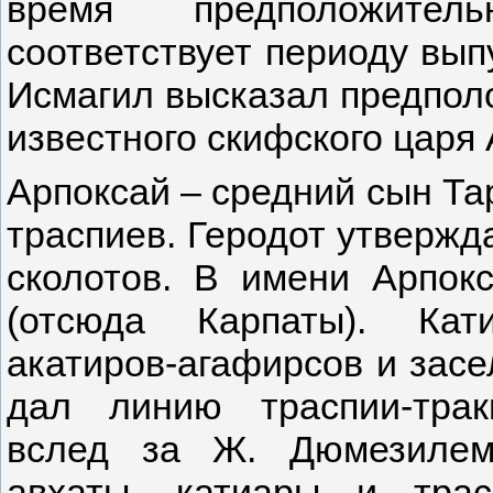
время предположител
соответствует периоду выпу
Исмагил высказал предполо
известного скифского царя 
Арпоксай – средний сын Та
траспиев. Геродот утвержда
сколотов. В имени Арпок
(отсюда Карпаты). Кат
акатиров-агафирсов и засе
дал линию траспии-трак
вслед за Ж. Дюмезилем
авхаты, катиары и тра