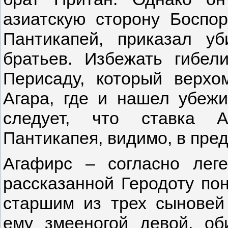
азиатскую сторону Боспор
Пантикапей, приказал уб
братьев. Избежать гибел
Перисаду, который верхо
Агара, где и нашел убеж
следует, что ставка А
Пантикапея, видимо, в пре
Агафирс – согласно лег
рассказанной Геродоту по
старшим из трех сыновей 
ему змееногой девой, о