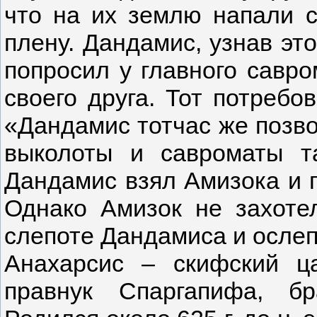
что на их землю напали с
плену. Дандамис, узнав это
попросил у главного савро
своего друга. Тот потребов
«Дандамис тотчас же позво
выколоты и савроматы т
Дандамис взял Амизока и 
Однако Амизок не захоте
слепоте Дандамиса и ослеп
Анахарсис – скифский ца
правнук Спаргапифа, б