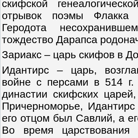
скифской генеалогическ
отрывок поэмы Флакка 
Геродота несохранивше
тождество Дарапса родона
Зариакс – царь скифов в Доб
Идантирс – царь, возгл
войне с персами в 514 г.
династии скифских царей
Причерноморье, Идантирс 
его отцом был Савлий, а е
Во время царствования 