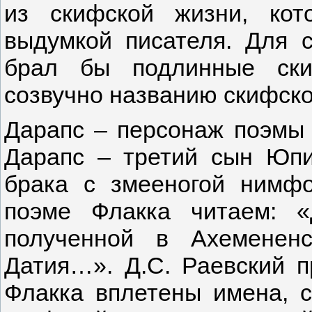
из скифской жизни, ко
выдумкой писателя. Для 
брал бы подлинные ски
созвучно названию скифско
Дарапс – персонаж поэмы 
Дарапс – третий сын Юпи
брака с змееногой нимф
поэме Флакка читаем: «
полученной в Ахеменен
Датия…». Д.С. Раевский п
Флакка вплетены имена, 