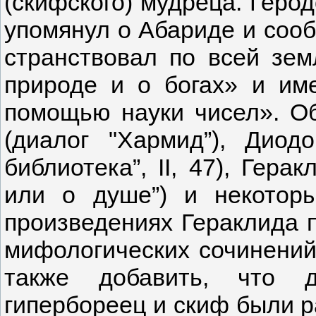
(скифского) мудреца. Геро
упомянул о Абариде и сооб
странствовал по всей зем
природе и о богах» и им
помощью науки чисел». О
(диалог "Хармид”), Диод
библиотека”, II, 47), Гера
или о душе”) и некотор
произведениях Гераклида п
мифологических сочинений
также добавить, что д
гипербореец и скиф были 