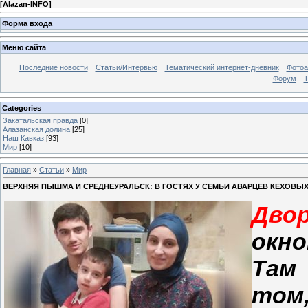
[
Alazan-INFO
]
Форма входа
Меню сайта
Последние новости
Статьи/Интервью
Тематический интернет-дневник
Фото
Форум
Т
Categories
Закатальская правда
[0]
Алазанская долина
[25]
Наш Кавказ
[93]
Мир
[10]
Главная
»
Статьи
»
Мир
ВЕРХНЯЯ ПЫШМА И СРЕДНЕУРАЛЬСК: В ГОСТЯХ У СЕМЬИ АВАРЦЕВ КЕХОВЫХ
Дво
окно
Там
том