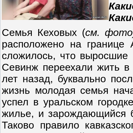
Каки
Каки
Семья Кеховых (
см. фот
расположено на границе 
сложилось, что выросшие 
Севинж переехали жить 
лет назад, буквально пос
жизнь молодая семья нач
успел в уральском городк
жилье, и зарождающийся б
Таково правило кавказск