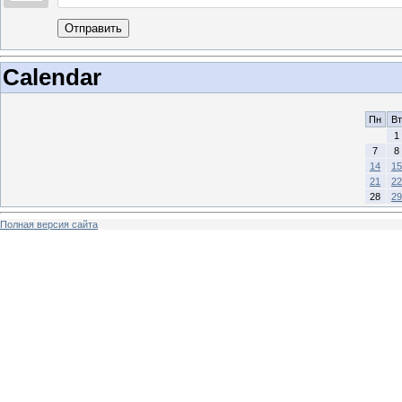
Отправить
Calendar
Пн
Вт
1
7
8
14
15
21
22
28
29
Полная версия сайта