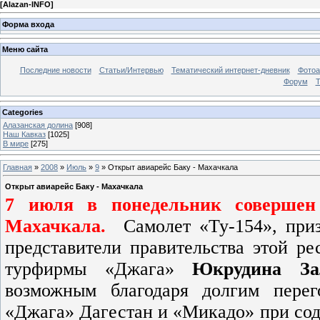
[
Alazan-INFO
]
Форма входа
Меню сайта
Последние новости
Статьи/Интервью
Тематический интернет-дневник
Фото
Форум
Т
Categories
Алазанская долина
[908]
Наш Кавказ
[1025]
В мире
[275]
Главная
»
2008
»
Июль
»
9
» Открыт авиарейс Баку - Махачкала
Открыт авиарейс Баку - Махачкала
7 июля в понедельник совершен
Махачкала.
Самолет «Ту-154», при
представители правительства этой ре
турфирмы «Джага»
Юкрудина За
возможным благодаря долгим пере
«Джага» Дагестан и «Микадо» при со