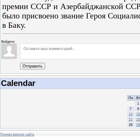
премии СССР и Азербайджанской ССР. 
было присвоено звание Героя Социалис
в Баку.
Войдите:
Отправить
Calendar
Пн
Вт
1
7
8
14
15
21
22
28
29
Полная версия сайта