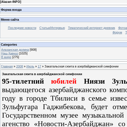
[
Alazan-INFO
]
Форма входа
Меню сайта
Последние новости
Статьи/Интервью
Тематический интернет-дневник
Фото
Форум
Т
Categories
Алазанская долина
[908]
Наш Кавказ
[1025]
В мире
[275]
Главная
»
2008
»
Июль
»
17
» Закатальская сюита в азербайджанской симфонии
Закатальская сюита в азербайджанской симфонии
95-тилетний
юбилей
Ниязи Зул
выдающегося азербайджанского компо
году в городе Тбилиси в семье извес
Зульфугара Гаджибекова,
будет отме
Государственном музее музыкальной
агенство «Новости-Азербайджан» с