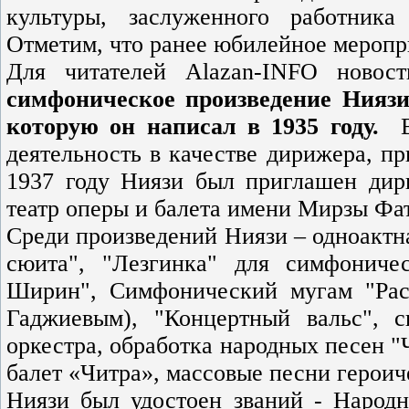
культуры, заслуженного работник
Отметим, что ранее юбилейное меропри
Для читателей Alazan-INFO новос
симфоническое произведение Ниязи
которую он написал в 1935 году.
В 
деятельность в качестве дирижера, п
1937 году Ниязи был приглашен дир
театр оперы и балета имени Мирзы Фа
Среди произведений Ниязи – одноактна
сюита", "Лезгинка" для симфониче
Ширин", Симфонический мугам "Раст
Гаджиевым), "Концертный вальс", 
оркестра, обработка народных песен "
балет «Читра», массовые песни героич
Ниязи был удостоен званий - Народн