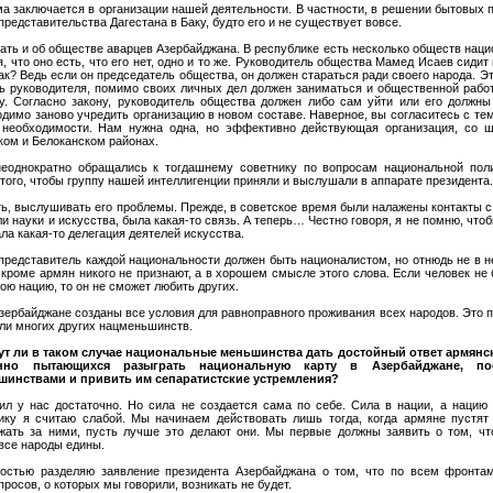
а заключается в организации нашей деятельности. В частности, в решении бытовых
представительства Дагестана в Баку, будто его и не существует вовсе.
ать и об обществе аварцев Азербайджана. В республике есть несколько обществ нац
я, что оно есть, что его нет, одно и то же. Руководитель общества Мамед Исаев сидит
так? Ведь если он председатель общества, он должен стараться ради своего народа. Эт
ть руководителя, помимо своих личных дел должен заниматься и общественной работ
у. Согласно закону, руководитель общества должен либо сам уйти или его должны
одимо заново учредить организацию в новом составе. Наверное, вы согласитесь с тем
 необходимости. Нам нужна одна, но эффективно действующая организация, со ш
ком и Белоканском районах.
еоднократно обращались к тогдашнему советнику по вопросам национальной пол
ого, чтобы группу нашей интеллигенции приняли и выслушали в аппарате президента
ь, выслушивать его проблемы. Прежде, в советское время были налажены контакты с
и науки и искусства, была какая-то связь. А теперь… Честно говоря, я не помню, чтоб
ла какая-то делегация деятелей искусства.
 представитель каждой национальности должен быть националистом, но отнюдь не в н
 кроме армян никого не признают, а в хорошем смысле этого слова. Если человек не 
вою нацию, то он не сможет любить других.
зербайджане созданы все условия для равноправного проживания всех народов. Это 
ели многих других нацменьшинств.
огут ли в таком случае национальные меньшинства дать достойный ответ армян
янно пытающихся разыграть национальную карту в Азербайджане, по
инствами и привить им сепаратистские устремления?
 сил у нас достаточно. Но сила не создается сама по себе. Сила в нации, а нацию
ку я считаю слабой. Мы начинаем действовать лишь тогда, когда армяне пустят
ать за ними, пусть лучше это делают они. Мы первые должны заявить о том, чт
 все народы едины.
остью разделяю заявление президента Азербайджана о том, что по всем фронта
опросов, о которых мы говорили, возникать не будет.