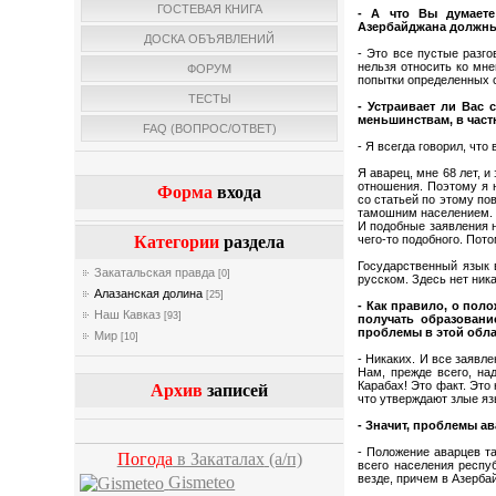
ГОСТЕВАЯ КНИГА
- А что Вы думаете
Азербайджана должны
ДОСКА ОБЪЯВЛЕНИЙ
- Это все пустые разг
нельзя относить ко мн
ФОРУМ
попытки определенных 
ТЕСТЫ
- Устраивает ли Вас
меньшинствам, в част
FAQ (ВОПРОС/ОТВЕТ)
- Я всегда говорил, что
Я аварец, мне 68 лет, 
отношения. Поэтому я н
Форма
входа
со статьей по этому по
тамошним населением. 
И подобные заявления н
чего-то подобного. Пото
Категории
раздела
Государственный язык 
Закатальская правда
[0]
русском. Здесь нет ник
Алазанская долина
[25]
- Как правило, о пол
Наш Кавказ
[93]
получать образовани
проблемы в этой обл
Мир
[10]
- Никаких. И все заявл
Нам, прежде всего, на
Карабах! Это факт. Это
Архив
записей
что утверждают злые я
- Значит, проблемы а
- Положение аварцев та
Погода
в Закаталах
(а/п)
всего населения респуб
везде, причем в Азерба
Gismeteo