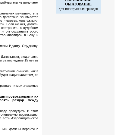
 проблем мы не получаем
ОБРАЗОВАНИЕ
для иностранных
граждан
иональных меньшинств, в
 в Дагестане, занимается
от человек, коль уж взял
ой. Если же нет, должен
 отстранить в судебном
, что в создании второго
таб-квартирой в Баку и
итики Идаяту Оруджеву.
.
 Дагестаном, сюда часто
ы за последние 15 лет из
егативном смысле, как в
будет националистом, то
признают и мои знакомые
ским провокаторам и их
сеять раздор между
 надо пробудить. В этом
 очередную провокацию.
о есть Азербайджанское
м мы должны перейти в