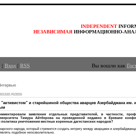
INDEPENDENT
 INFOR
НЕЗАВИСИМАЯ
 ИНФОРМАЦИОННО-АНА
д
|
Вход
|
RSS
Вы вошли как
Гос
Интервью
анская долина
с "активистом" и старейшиной общества аварцев Азербайджана им.
вым
ментировали заявления отдельных представителей, в частности, профе
ниверситета Тимура Айтберова на проведенной недавно в Ереване конфе
 политика уничтожения местных коренных дагестанских народов?
аварского народа, который стремится создать интригу между аварцами и азербайджанц
заявлять подобное непозволительно.