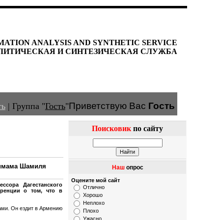
MATION ANALYSIS AND SYNTHETIC SERVICE
ЛИТИЧЕСКАЯ И СИНТЕЗИЧЕСКАЯ СЛУЖБА
Приветствую Вас
Гость
ть
|
Группа
"
Гость
"
Поисковик
по сайту
 имама Шамиля
Наш
опрос
Оцените мой сайт
ссора Дагестанского
Отлично
ренции о том, что в
Хорошо
Неплохо
ами. Он ездит в Армению
Плохо
Ужасно