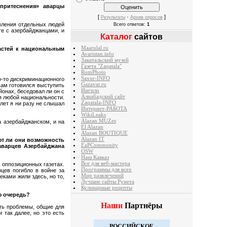
«притеснения» аварцы
[
·
]
Результаты
Архив опросов
явления отдельных людей
Всего ответов:
1
те с азербайджанцами, и
Каталог
сайтов
Maarulal.ru
ластей к национальным
Avaristan.info
Закатальский музей
Газета "Zaqatala"
RomPhoto
Saxur-INFO
го-то дискриминационного
Gazavat.ru
сам готовился выступить
Ингило
йонах, беседовал ли он с
Алиабадский сайт
я любой национальности.
Zaqatala-INFO
лет я ни разу не слышал
Интернет-РАБОТА
WikiLeaks
Alazan MUZes
а азербайджанском, и на
El Alazan
Alazan BOUTIQUE
Alazan IT
ют ли они возможность
EaPCommunity
аварцев Азербайджана
OSW
Наш Кавказ
Все для веб-мастера
х оппозиционных газетах.
Программы для всех
цев погибло в войне за
Мир развлечений
еками жили здесь, но то,
Лучшие сайты Рунета
Кулинарные рецепты
ю очередь?
Наши
Партнёры
сть проблемы, общие для
 так далее, но это есть
РОССИЙСКОЕ