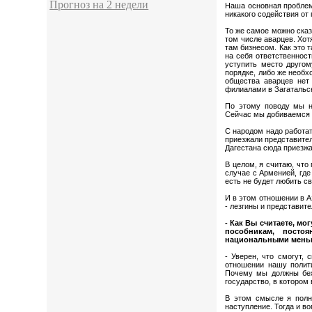
Прогноз на 2 недели
Наша основная проблем
никакого содействия от 
То же самое можно сказ
том числе аварцев. Хот
там бизнесом. Как это 
на себя ответственнос
уступить место другом
порядке, либо же необх
общества аварцев нет
филиалами в Загатальс
По этому поводу мы н
Сейчас мы добиваемся т
С народом надо работат
приезжали представител
Дагестана сюда приезжа
В целом, я считаю, что
случае с Арменией, где
есть не будет любить с
И в этом отношении в А
- лезгины и представит
- Как Вы считаете, м
пособникам, посто
национальными меньш
- Уверен, что смогут,
отношении нашу полити
Почему мы должны беж
государство, в котором
В этом смысле я полн
наступление. Тогда и в