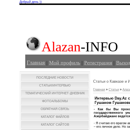
Добрый день ))
Alazan
-INFO
Главная
|
Мой профиль
|
Регистрация
|
Выхо
ПОСЛЕДНИЕ НОВОСТИ
Статьи о Кавказе и 
СТАТЬИ/ИНТЕРВЬЮ
Главная
»
Статьи
»
Алаз
ТЕМАТИЧЕСКИЙ ИНТЕРНЕТ-ДНЕВНИК
Интервью Day.Az 
ФОТОАЛЬБОМЫ
Гушаном Гушано
ОБРАТНАЯ СВЯЗЬ
- Как бы Вы проком
государственного у
Азербайджане ведется
КАТАЛОГ ФАЙЛОВ
- Я считаю его врагом 
КАТАЛОГ САЙТОВ
– его личное дело. Но 