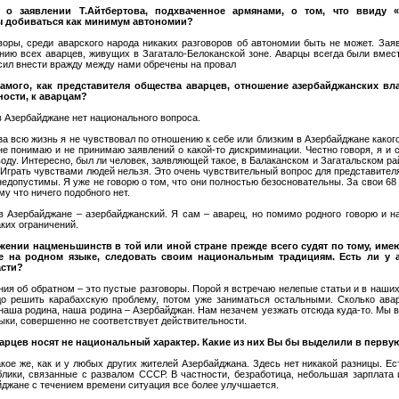
 о заявлении Т.Айтбертова, подхваченное армянами, о том, что ввиду 
 добиваться как минимум автономии?
оворы, среди аварского народа никаких разговоров об автономии быть не может. За
ению всех аварцев, живущих в Загатало-Белоканской зоне. Аварцы всегда были вмес
сил внести вражду между нами обречены на провал
 самого, как представителя общества аварцев, отношение азербайджанских в
ности, к аварцам?
 в Азербайджане нет национального вопроса.
и за всю жизнь я не чувствовал по отношению к себе или близким в Азербайджане како
е понимаю и не принимаю заявлений о какой-то дискриминации. Честно говоря, я и 
воду. Интересно, был ли человек, заявляющей такое, в Балаканском и Загатальском ра
Играть чувствами людей нельзя. Это очень чувствительный вопрос для представител
едопустимы. Я уже не говорю о том, что они полностью безосновательны. За свои 68 
му что ничего подобного нет.
в Азербайджане – азербайджанский. Я сам – аварец, но помимо родного говорю и н
аких ограничений.
ожении нацменьшинств в той или иной стране прежде всего судят по тому, име
е на родном языке, следовать своим национальным традициям. Есть ли у 
асти?
ения об обратном – это пустые разговоры. Порой я встречаю нелепые статьи и в наши
до решить карабахскую проблему, потом уже заниматься остальными. Сколько авар
 наша родина, наша родина – Азербайджан. Нам незачем уезжать отсюда куда-то. Мы в
зыки, совершенно не соответствует действительности.
варцев носят не национальный характер. Какие из них Вы бы выделили в перву
кое же, как и у любых других жителей Азербайджана. Здесь нет никакой разницы. Е
лики, связанные с развалом СССР. В частности, безработица, небольшая зарплата и
йджане с течением времени ситуация все более улучшается.